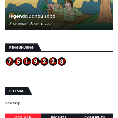
legenda Danau Toba
Unknown
April 17, 2024
PENGUNJUNG
SITEMAP
Site Map
POPULAR
RECENTS
COMMENTS