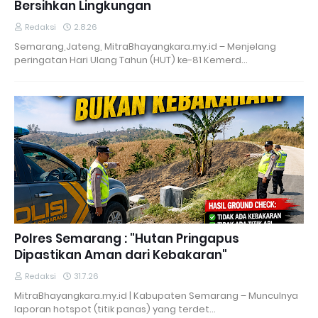
Bersihkan Lingkungan
Redaksi
2.8.26
Semarang,Jateng, MitraBhayangkara.my.id – Menjelang
peringatan Hari Ulang Tahun (HUT) ke-81 Kemerd…
Polres Semarang : "Hutan Pringapus
Dipastikan Aman dari Kebakaran"
Redaksi
31.7.26
MitraBhayangkara.my.id | Kabupaten Semarang – Munculnya
laporan hotspot (titik panas) yang terdet…