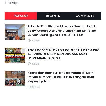
Site Map
POPULAR
RECENTS
COMMENTS
Pilkada Dairi Panas! Paslon Nomor Urut 2,
Eddy Keleng Ate Brutu Laporkan ke Polda
Sumut Gara-gara Hoax di TikTok
2.11.24
EMAS HARAM DI HUTAN DAIRI? PETI MENGGILA,
SETORAN 15 GRAM DAN DUGAAN KUAT
"PEMBIARAN" APARAT
3.6.26
Kematian Romauli br Sinambela di Dairi
Penuh Mistreri, DPRD Turun Tangan Usut
Kejanggalan
10.2.25