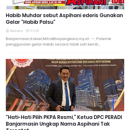
Habib Muhdar sebut Aspihani ederis Gunakan
Gelar "Habib Palsu"
Redaksi
17.1.26
Banjarmasin,Kalsel,MitraBhayangkara,my.id . —, Polemik
penggunaan gelar Habib secara tidak sah kemb…
"Hati-Hati Pilih PKPA Resmi,” Ketua DPC PERADI
Banjarmasin Ungkap Nama Aspihani Tak