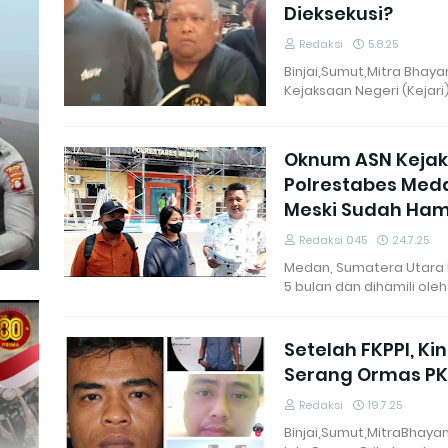
Dieksekusi?
Redaksi
5.8.25
Binjai,Sumut,Mitra Bhayan
Kejaksaan Negeri (Kejari)
Oknum ASN Kejaks
Polrestabes Meda
Meski Sudah Hami
Redaksi 045
24.7.25
Medan, Sumatera Utara 
5 bulan dan dihamili ol
Setelah FKPPI, Ki
Serang Ormas PK
Redaksi
19.7.25
Binjai,Sumut,MitraBhaya