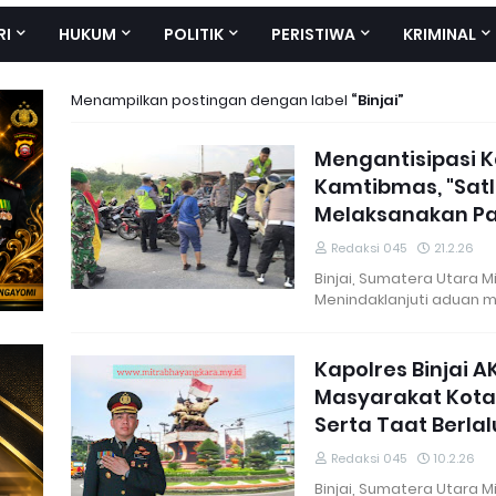
RI
HUKUM
POLITIK
PERISTIWA
KRIMINAL
Menampilkan postingan dengan label
Binjai
Mengantisipasi 
Kamtibmas, "Satla
Melaksanakan Pa
Redaksi 045
21.2.26
Binjai, Sumatera Utara 
Menindaklanjuti aduan 
Kapolres Binjai A
Masyarakat Kota
Serta Taat Berlal
Redaksi 045
10.2.26
Binjai, Sumatera Utara M