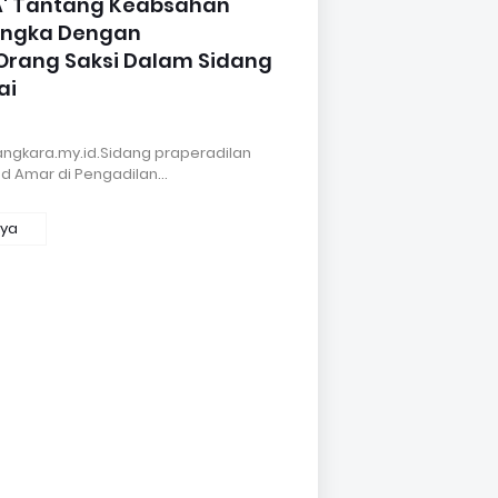
' Tantang Keabsahan
angka Dengan
Orang Saksi Dalam Sidang
ai
angkara.my.id.Sidang praperadilan
d Amar di Pengadilan…
nya