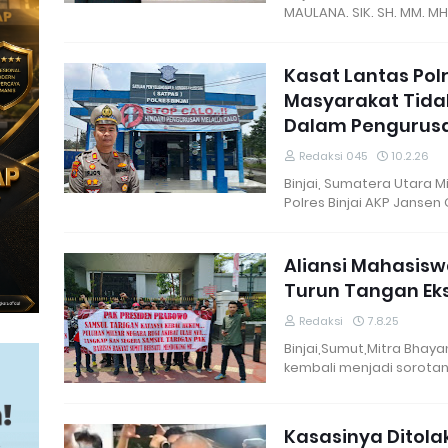
MAULANA. SIK. SH. MM. MH
Kasat Lantas Polr
Masyarakat Tida
Dalam Pengurusa
Redaksi 045
10.2.26
Binjai, Sumatera Utara 
Polres Binjai AKP Jansen 
Aliansi Mahasis
Turun Tangan Ek
Redaksi
7.8.25
Binjai,Sumut,Mitra Bhaya
kembali menjadi sorotan
Kasasinya Ditola