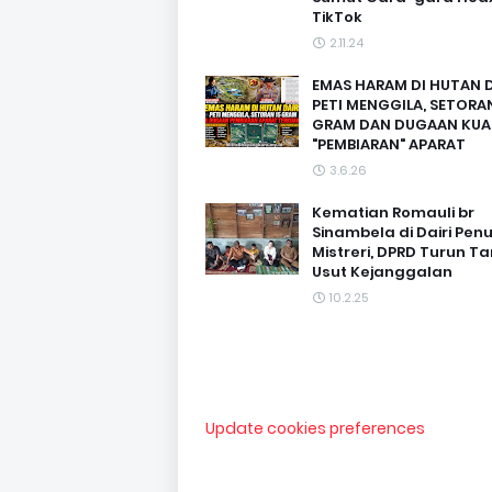
TikTok
2.11.24
EMAS HARAM DI HUTAN D
PETI MENGGILA, SETORAN
GRAM DAN DUGAAN KUA
"PEMBIARAN" APARAT
3.6.26
Kematian Romauli br
Sinambela di Dairi Pen
Mistreri, DPRD Turun T
Usut Kejanggalan
10.2.25
Update cookies preferences