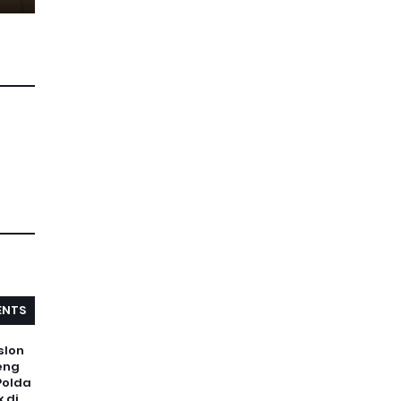
NTS
slon
eng
Polda
 di