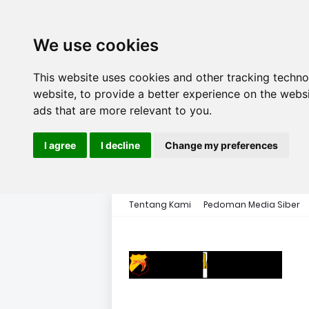
We use cookies
This website uses cookies and other tracking techn
website
,
to provide a better experience on the webs
ads that are more relevant to you
.
I agree
I decline
Change my preferences
Tentang Kami
Pedoman Media Siber