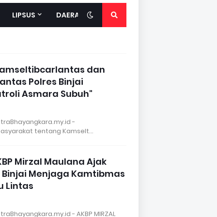
LIPSUS
DAERAH
Kamseltibcarlantas dan
ntas Polres Binjai
troli Asmara Subuh"
MitraBhayangkara.my.id -
masyarakat tentang Kamselt…
KBP Mirzal Maulana Ajak
 Binjai Menjaga Kamtibmas
u Lintas
itraBhayangkara.my.id - AKBP MIRZAL