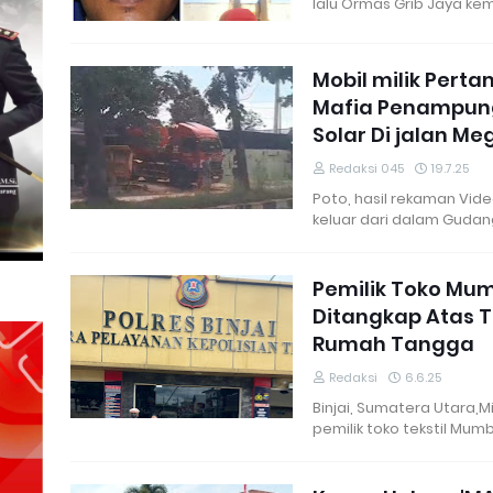
lalu Ormas Grib Jaya ke
Mobil milik Pert
Mafia Penampun
Solar Di jalan M
Redaksi 045
19.7.25
Poto, hasil rekaman Vid
keluar dari dalam Guda
Pemilik Toko Mumb
Ditangkap Atas 
Rumah Tangga
Redaksi
6.6.25
Binjai, Sumatera Utara,M
pemilik toko tekstil Mumb