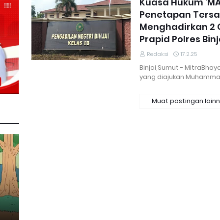
Kuasa Hukum 'MA
Penetapan Ters
Menghadirkan 2 
Prapid Polres Binj
Redaksi
17.2.25
Binjai,Sumut - MitraBhay
yang diajukan Muhamma
Muat postingan lain