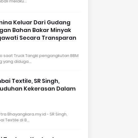
mbali melaku…
amina Keluar Dari Gudang
gan Bahan Bakar Minyak
egawati Secara Transparan
eo saat Truck Tangki pengangkutan BBM
ng yang diduga…
ai Textile, SR Singh,
Tuduhan Kekerasan Dalam
itra Bhayangkara.my.id - SR Singh,
ai Textile di B…