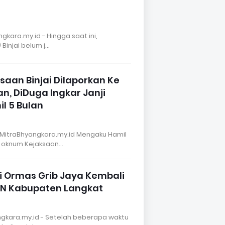
gkara.my.id - Hingga saat ini,
 Binjai belum j…
aan Binjai Dilaporkan Ke
n, DiDuga Ingkar Janji
l 5 Bulan
MitraBhyangkara.my.id Mengaku Hamil
eh oknum Kejaksaan…
ni Ormas Grib Jaya Kembali
N Kabupaten Langkat
ngkara.my.id - Setelah beberapa waktu