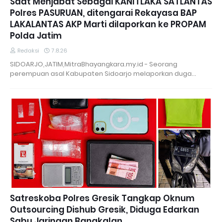
Saat Menjabat Sebagai KANITLAKA SATLANTAS
Polres PASURUAN, ditengarai Rekayasa BAP
LAKALANTAS AKP Marti dilaporkan ke PROPAM
Polda Jatim
Redaksi
7.8.26
SIDOARJO,JATIM,MitraBhayangkara.my.id - Seorang
perempuan asal Kabupaten Sidoarjo melaporkan duga…
Satreskoba Polres Gresik Tangkap Oknum
Outsourcing Dishub Gresik, Diduga Edarkan
Sabu Jaringan Bangkalan