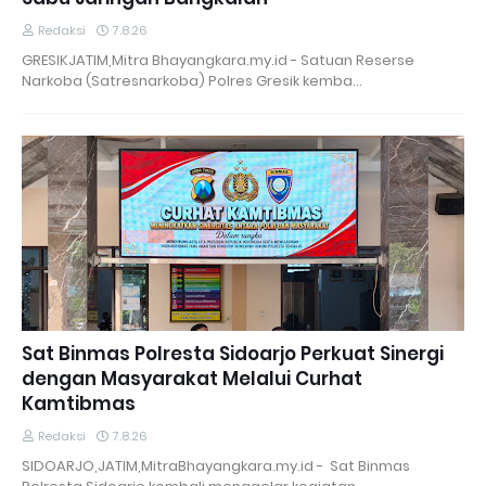
Redaksi
7.8.26
GRESIKJATIM,Mitra Bhayangkara.my.id - Satuan Reserse
Narkoba (Satresnarkoba) Polres Gresik kemba…
Sat Binmas Polresta Sidoarjo Perkuat Sinergi
dengan Masyarakat Melalui Curhat
Kamtibmas
Redaksi
7.8.26
SIDOARJO,JATIM,MitraBhayangkara.my.id - Sat Binmas