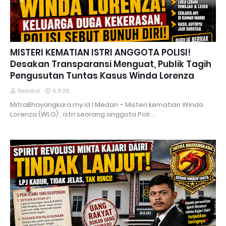
MISTERI KEMATIAN ISTRI ANGGOTA POLISI!
Desakan Transparansi Menguat, Publik Tagih
Pengusutan Tuntas Kasus Winda Lorenza
Redaksi
6.8.26
MitraBhayangkara.my.id | Medan – Misteri kematian Winda
Lorenza (WLG) , istri seorang anggota Polr…