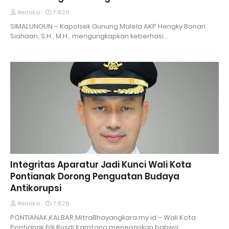
Redaksi
7.8.26
SIMALUNGUN – Kapolsek Gunung Malela AKP Hengky Bonari
Siahaan, S.H., M.H., mengungkapkan keberhasi…
Integritas Aparatur Jadi Kunci Wali Kota
Pontianak Dorong Penguatan Budaya
Antikorupsi
Redaksi
7.8.26
PONTIANAK,KALBAR,MitraBhayangkara.my.id – Wali Kota
Pontianak Edi Rusdi Kamtono menegaskan bahwa …