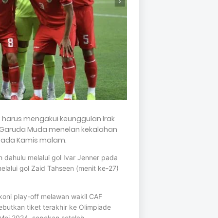
3 harus mengakui keunggulan Irak
4. Garuda Muda menelan kekalahan
, pada Kamis malam.
 dahulu melalui gol Ivar Jenner pada
alui gol Zaid Tahseen (menit ke-27)
koni play-off melawan wakil CAF
ebutkan tiket terakhir ke Olimpiade
 Mei 2024, sepekan setelah