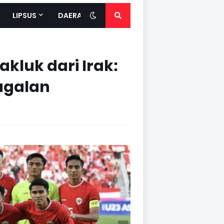
LIPSUS
DAERAH
kluk dari Irak:
gagalan