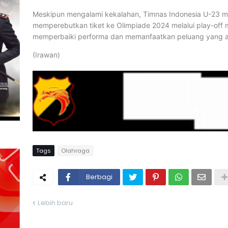
Meskipun mengalami kekalahan, Timnas Indonesia U-23 m
memperebutkan tiket ke Olimpiade 2024 melalui play-off 
memperbaiki performa dan memanfaatkan peluang yang a
(Irawan)
Tags
Olahraga
Berbagi
Lebih baru