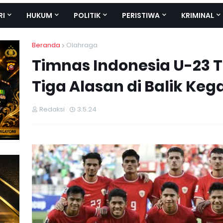
RI
HUKUM
POLITIK
PERISTIWA
KRIMINAL
Beranda
Olahraga
Timnas Indonesia U-23 Ta
Tiga Alasan di Balik Ke
Redaksi
3.5.24