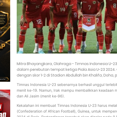
Mitra Bhayangkara, Olahraga - Timnas Indonesia U-2
dalam perebutan tempat ketiga Piala Asia U-23 202
dengan skor 1-2 di Stadion Abdullah bin Khalifa, Doha
Timnas Indonesia U-23 sebenarnya berhasil unggul terlebih
menit ke-19. Namun, Irak mampu membalikkan keadaan mel
dan Ali Jasim (menit ke-96).
Kekalahan ini membuat Timnas Indonesia U-23 harus mela
(Confederation of African Football), Guinea, untuk memper
2024 di Paris. Pertandingan tersebut akan digelar pada 9