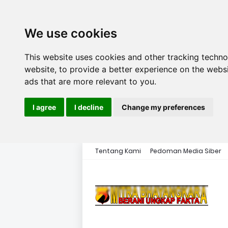
We use cookies
This website uses cookies and other tracking techn
website
,
to provide a better experience on the webs
ads that are more relevant to you
.
I agree
I decline
Change my preferences
Tentang Kami
Pedoman Media Siber