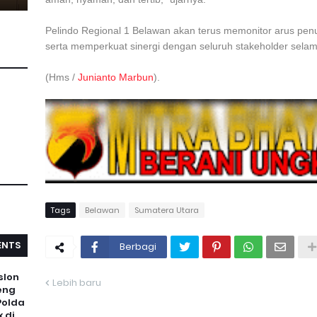
Pelindo Regional 1 Belawan akan terus memonitor arus pen
serta memperkuat sinergi dengan seluruh stakeholder sela
(Hms /
Junianto Marbun
).
Tags
Belawan
Sumatera Utara
NTS
Berbagi
slon
Lebih baru
eng
Polda
 di