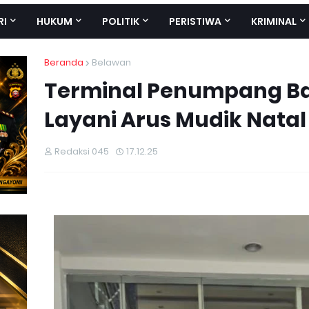
RI
HUKUM
POLITIK
PERISTIWA
KRIMINAL
Beranda
Belawan
Terminal Penumpang Ban
Layani Arus Mudik Natal
Redaksi 045
17.12.25