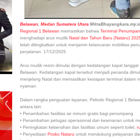
Belawan
,
Medan Sumatera Utara
MitraBhayangkara.my.i
Regional 1 Belawan
memastikan bahwa
Terminal Penumpan
menghadapi arus mudik
Natal dan Tahun Baru (Nataru) 202
telah ditingkatkan untuk menjamin kelancaran mobilitas p
perjalanan. 17/12/2025
Arus mudik resmi dimulai dengan kedatangan kapal tangga
Belawan. Kedatangan kapal tersebut menjadi penanda dimul
menjelang Natal dan memastikan kesiapan terminal dalam
nyaman.
Dalam rangka penguatan layanan, Pelindo Regional 1 Belaw
antara lain:
• Penambahan fasilitas air minum gratis bagi penumpang
• Penambahan petugas operasional dan keamanan untuk m
• Peningkatan kebersihan dan fasilitas umum seperti toilet,
r
• Penyediaan
Posko Nataru
untuk mendukung pelayanan da