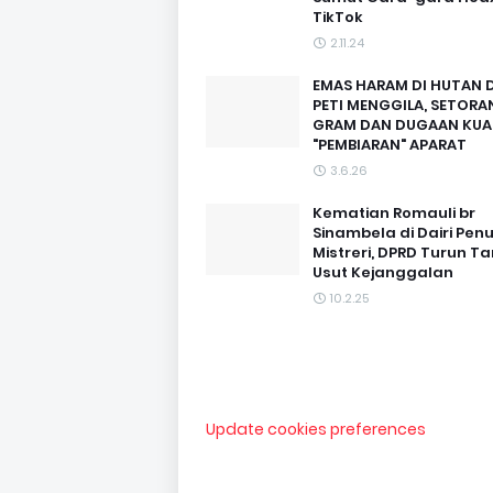
TikTok
2.11.24
EMAS HARAM DI HUTAN D
PETI MENGGILA, SETORAN
GRAM DAN DUGAAN KUA
"PEMBIARAN" APARAT
3.6.26
Kematian Romauli br
Sinambela di Dairi Pen
Mistreri, DPRD Turun T
Usut Kejanggalan
10.2.25
Update cookies preferences