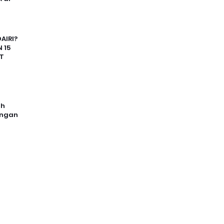
AIRI?
 15
T
uh
angan