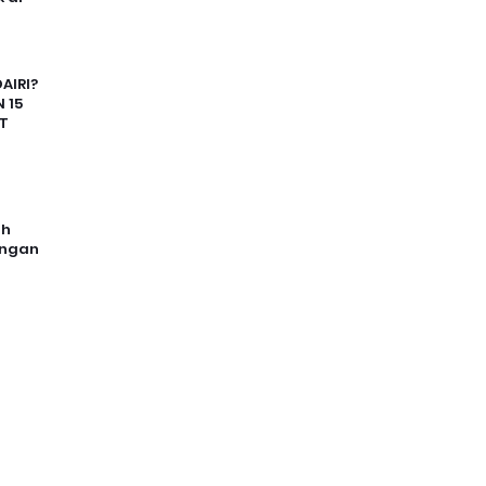
AIRI?
 15
T
uh
angan