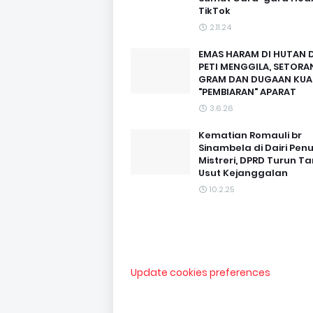
TikTok
2.11.24
EMAS HARAM DI HUTAN D
PETI MENGGILA, SETORAN
GRAM DAN DUGAAN KUA
"PEMBIARAN" APARAT
3.6.26
Kematian Romauli br
Sinambela di Dairi Pen
Mistreri, DPRD Turun T
Usut Kejanggalan
10.2.25
Update cookies preferences