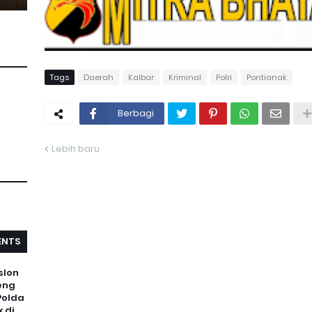
Tags
Daerah
Kalbar
Kriminal
Polri
Pontianak
Berbagi
Lebih baru
NTS
slon
eng
Polda
 di