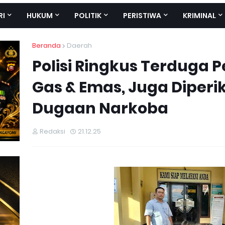
RI
HUKUM
POLITIK
PERISTIWA
KRIMINAL
Beranda
Daerah
Polisi Ringkus Terduga 
Gas & Emas, Juga Diperik
Dugaan Narkoba
Redaksi
21.12.25