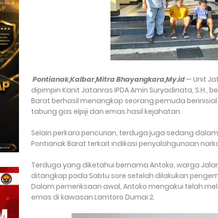
Pontianak,Kalbar,Mitra Bhayangkara,My.id
— Unit Ja
dipimpin Kanit Jatanras IPDA Amin Suryadinata, S.H., 
Barat berhasil menangkap seorang pemuda berinisial
tabung gas elpiji dan emas hasil kejahatan.
Selain perkara pencurian, terduga juga sedang dalam
Pontianak Barat terkait indikasi penyalahgunaan narko
Terduga yang diketahui bernama Antoko, warga Jalan
ditangkap pada Sabtu sore setelah dilakukan pengem
Dalam pemeriksaan awal, Antoko mengakui telah me
emas di kawasan Lamtoro Dumai 2.