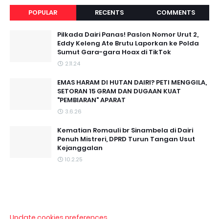
POPULAR
RECENTS
COMMENTS
Pilkada Dairi Panas! Paslon Nomor Urut 2,
Eddy Keleng Ate Brutu Laporkan ke Polda
Sumut Gara-gara Hoax di TikTok
2.11.24
EMAS HARAM DI HUTAN DAIRI? PETI MENGGILA,
SETORAN 15 GRAM DAN DUGAAN KUAT
"PEMBIARAN" APARAT
3.6.26
Kematian Romauli br Sinambela di Dairi
Penuh Mistreri, DPRD Turun Tangan Usut
Kejanggalan
10.2.25
Update cookies preferences