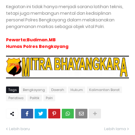
Kegiatan ini tidak hanya menjadi sarana latihan teknis,
tetapi juga membangun mental dan kedisiplinan
personel Polres Bengkayang dalam melaksanakan
pengamanan markas sebagai objek vital Polri.
Pewarta:Budiman.MB
Humas Polres Bengkayang
Tags
Bengkayang
Daerah
Hukum
Kalimantan Barat
Peristiwa
Politik
Polri
Lebih baru
Lebih lama