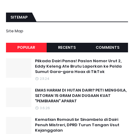
SITEMAP
Site Map
POPULAR
RECENTS
COMMENTS
Pilkada Dairi Panas! Paslon Nomor Urut 2,
Eddy Keleng Ate Brutu Laporkan ke Polda
Sumut Gara-gara Hoax di TikTok
2.11.24
EMAS HARAM DI HUTAN DAIRI? PETI MENGGILA,
SETORAN 15 GRAM DAN DUGAAN KUAT
"PEMBIARAN" APARAT
3.6.26
Kematian Romauli br Sinambela di Dairi
Penuh Mistreri, DPRD Turun Tangan Usut
Kejanggalan