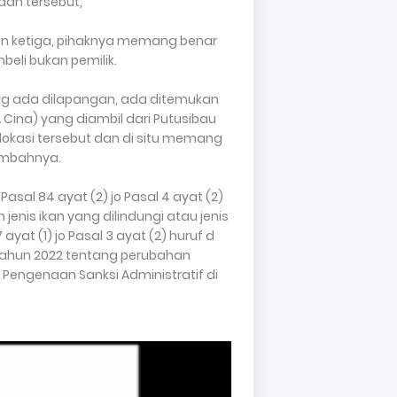
an tersebut,”
an ketiga, pihaknya memang benar
li bukan pemilik.
 yang ada dilapangan, ada ditemukan
A Cina) yang diambil dari Putusibau
lokasi tersebut dan di situ memang
tambahnya.
sal 84 ayat (2) jo Pasal 4 ayat (2)
nis ikan yang dilindungi atau jenis
yat (1) jo Pasal 3 ayat (2) huruf d
Tahun 2022 tentang perubahan
 Pengenaan Sanksi Administratif di