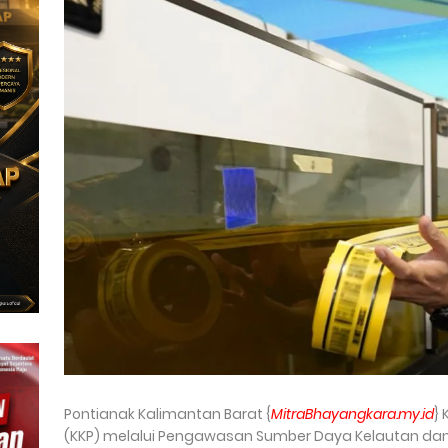
Pontianak Kalimantan Barat {
MitraBhayangkara.my.id
}
(KKP) melalui Pengawasan Sumber Daya Kelautan dan