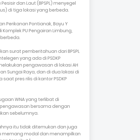
Pesisir dan Laut (BPSPL) menyegel
s) di tiga lokasi yang berbeda.
n Perikanan Pontianak, Bayu Y
i Komplek PU Pengairan Limbung,
 berbeda.
tkan surat pemberitahuan dari BPSPL
intelegen yang ada di PSDKP
elakukan pengawasan di lokasi AH
 Sungai Raya, dan di dua lokasi di
 saat pres rilis di kantor PSDKP
aan WNA yang terlibat di
n pengawasan bersama dengan
aikan sebelumnya.
hnya itu tidak ditemukan dan juga
 itu memang modal dan menampilkan