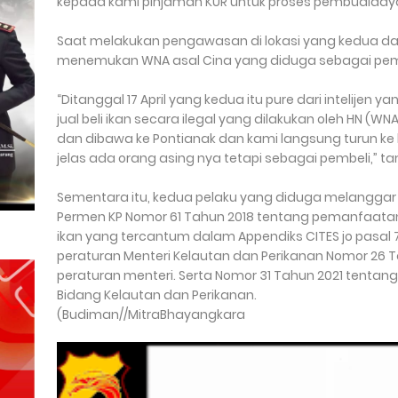
kepada kami pinjaman KUR untuk proses pembudidaya
Saat melakukan pengawasan di lokasi yang kedua d
menemukan WNA asal Cina yang diduga sebagai pembe
“Ditanggal 17 April yang kedua itu pure dari intelijen
jual beli ikan secara ilegal yang dilakukan oleh HN (WN
dan dibawa ke Pontianak dan kami langsung turun ke 
jelas ada orang asing nya tetapi sebagai pembeli,” 
Sementara itu, kedua pelaku yang diduga melanggar Pa
Permen KP Nomor 61 Tahun 2018 tentang pemanfaatan je
ikan yang tercantum dalam Appendiks CITES jo pasal 7 a
peraturan Menteri Kelautan dan Perikanan Nomor 26 
peraturan menteri. Serta Nomor 31 Tahun 2021 tentang
Bidang Kelautan dan Perikanan.
(Budiman//MitraBhayangkara