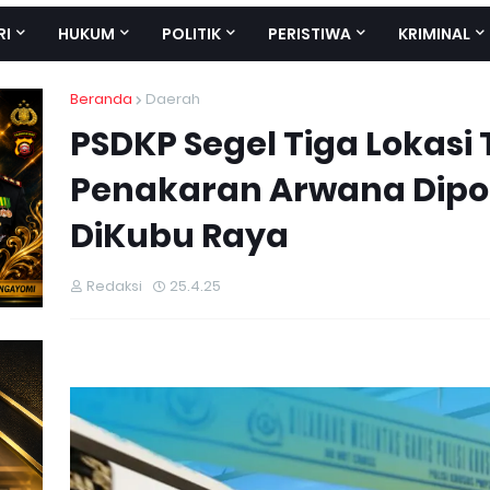
RI
HUKUM
POLITIK
PERISTIWA
KRIMINAL
Beranda
Daerah
PSDKP Segel Tiga Lokasi
Penakaran Arwana Dipo
DiKubu Raya
Redaksi
25.4.25