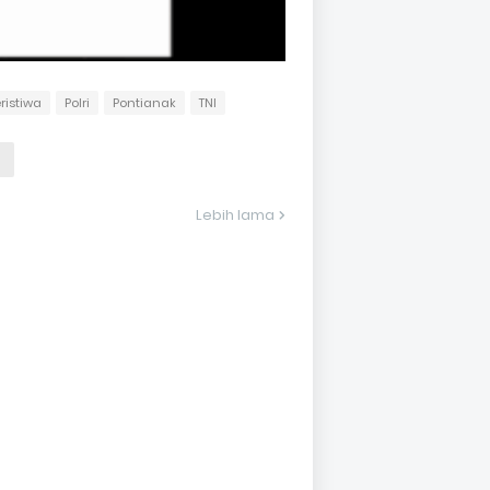
ristiwa
Polri
Pontianak
TNI
Lebih lama