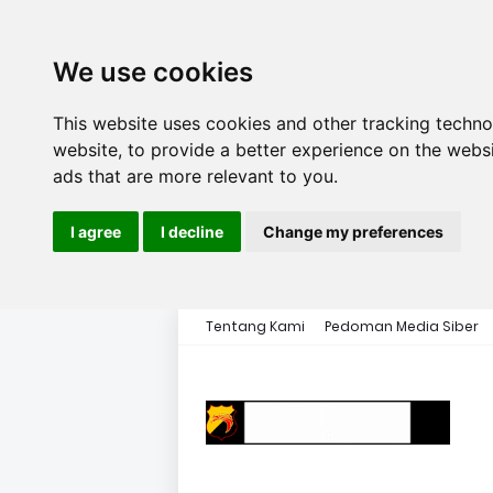
We use cookies
This website uses cookies and other tracking techn
website
,
to provide a better experience on the webs
ads that are more relevant to you
.
I agree
I decline
Change my preferences
Tentang Kami
Pedoman Media Siber