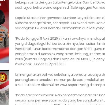
bekerja sama dengan Balai Pengelolaan Sumber Daya 
usaha jual beli arwana super red (Scleropages Formusu
Kepala Stasiun Pengawasan Sumber Daya Kelautan da
Suharto mengatakan, sebanyak 399 ekor ditemukan d
sedangkan 152 ekor berhasil diamankan di lokasi yang
“Pada tanggal 11 April 2025 ini kami awalnya mendapa
yang diduga ilegal tanpa ada izin nya, kemudian tim 
Pontianak turun bersama-sama dengan BPSPL guna m
yang berada di Komplek Pengairan Limbung, Kecamatan
Paris (Rumah Tinggal) dan Komplek Bali Mas II,” jelasnya
Pontianak, Jumat 25 April 2025.
Ia mengatakan bahwa sebelumya beredar adanya dug
penangkaran tersebut, namun pada saat melakuka
BPSPL itu belum ditemukan WNA seperti yang disamp
“Pada saat kami melakukan pemeriksaan baik di ruma
sesuai hasil pemeriksaan pada yang bersangkutan