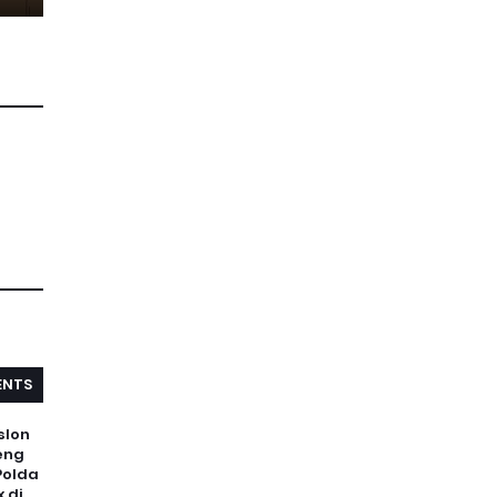
NTS
slon
eng
Polda
 di