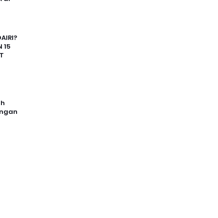
AIRI?
 15
T
uh
angan