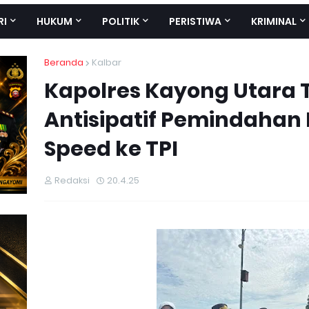
RI
HUKUM
POLITIK
PERISTIWA
KRIMINAL
Beranda
Kalbar
Kapolres Kayong Utara 
Antisipatif Pemindahan
Speed ke TPI
Redaksi
20.4.25