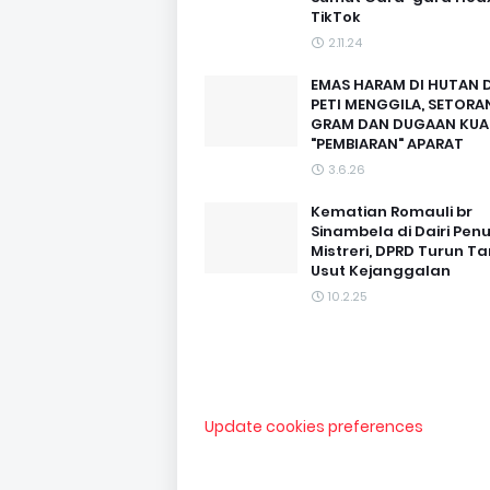
TikTok
2.11.24
EMAS HARAM DI HUTAN D
PETI MENGGILA, SETORAN
GRAM DAN DUGAAN KUA
"PEMBIARAN" APARAT
3.6.26
Kematian Romauli br
Sinambela di Dairi Pen
Mistreri, DPRD Turun T
Usut Kejanggalan
10.2.25
Update cookies preferences