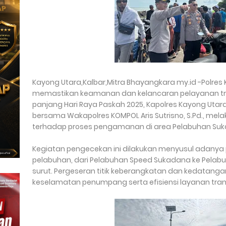
Kayong Utara,Kalbar,Mitra Bhayangkara my.id -Polres 
memastikan keamanan dan kelancaran pelayanan tran
panjang Hari Raya Paskah 2025, Kapolres Kayong Utara, AK
bersama Wakapolres KOMPOL Aris Sutrisno, S.Pd., mel
terhadap proses pengamanan di area Pelabuhan Suka
Kegiatan pengecekan ini dilakukan menyusul adanya p
pelabuhan, dari Pelabuhan Speed Sukadana ke Pelabuhan
surut. Pergeseran titik keberangkatan dan kedatanga
keselamatan penumpang serta efisiensi layanan transp