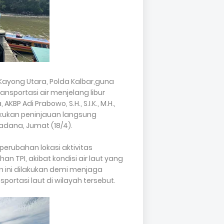
Kayong Utara, Polda Kalbar,guna
sportasi air menjelang libur
BP Adi Prabowo, S.H., S.I.K., M.H.,
akukan peninjauan langsung
dana, Jumat (18/4).
erubahan lokasi aktivitas
 TPI, akibat kondisi air laut yang
n ini dilakukan demi menjaga
ortasi laut di wilayah tersebut.