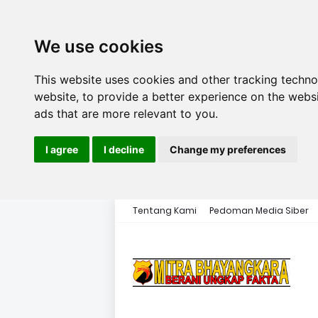
We use cookies
This website uses cookies and other tracking techn
website
,
to provide a better experience on the webs
ads that are more relevant to you
.
I agree
I decline
Change my preferences
Tentang Kami
Pedoman Media Siber