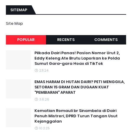
SITEMAP
Site Map
POPULAR
RECENTS
COMMENTS
Pilkada Dairi Panas! Paslon Nomor Urut 2,
Eddy Keleng Ate Brutu Laporkan ke Polda
Sumut Gara-gara Hoax di TikTok
2.11.24
EMAS HARAM DI HUTAN DAIRI? PETI MENGGILA,
SETORAN 15 GRAM DAN DUGAAN KUAT
"PEMBIARAN" APARAT
3.6.26
Kematian Romauli br Sinambela di Dairi
Penuh Mistreri, DPRD Turun Tangan Usut
Kejanggalan
10.2.25