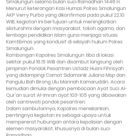
Simalungun selama bulan suci Ramadhan 1446 H.
Menurut keterangan Kasi Humas Polres Simalungun
AKP Verry Purba yang dikonfirmasi pada pukul 22.10
WIB, kegiatan ini bertujuan untuk meningkatkan
silaturahmi dengan masyarakat, tokoh agama, dan
lembaga pendidikan Islam guna menjaga situasi
Kamtibmas yang kondusif di wilayah hukum Polres
Simalungun.
Rombongan Kapolres Simalungun tiba di lokasi
sekitar pukul 16.15 WIB dan disambut langsung oleh
pimpinan Pondok Pesantren Ustadz Husni Fihrisyah
yang didampingi Camat Sidamanik Juliana Msp dan
Pangulu Bah Birong Ulu Manriah Kamaruddin. Acara
kemudian dimulai dengan pembacaan Ayat Suci Al-
Qur'an surat Al-Imran ayat 103-105 yang dibawakan
oleh santriwati pondok pesantren.
Dalam sambutannya, Kapolres menekankan,
pentingnya kegiatan ini sebagai upaya untuk
mempererat hubungan antara kepolisian dengan
elemen masyarakat, khususnya di bulan suci
Ramadhan.