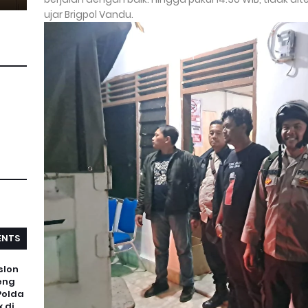
ujar Brigpol Vandu.
NTS
slon
eng
Polda
 di