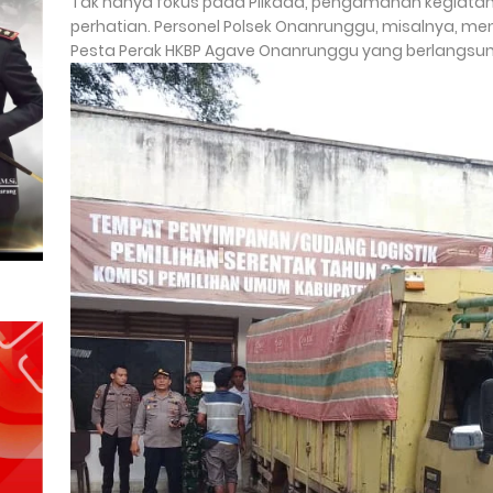
Tak hanya fokus pada Pilkada, pengamanan kegiata
perhatian. Personel Polsek Onanrunggu, misalnya, 
Pesta Perak HKBP Agave Onanrunggu yang berlangsung