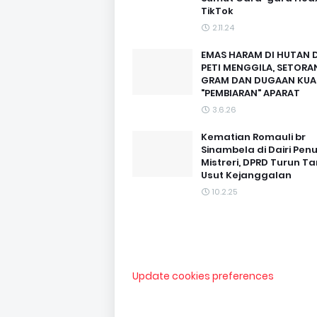
TikTok
2.11.24
EMAS HARAM DI HUTAN D
PETI MENGGILA, SETORAN
GRAM DAN DUGAAN KUA
"PEMBIARAN" APARAT
3.6.26
Kematian Romauli br
Sinambela di Dairi Pen
Mistreri, DPRD Turun T
Usut Kejanggalan
10.2.25
Update cookies preferences