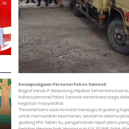
Kesiapsiagaan Personel Polres Samosir
Brigpol Vandu P. Marpaung, Pejabat Sementara Kasi 
bahwa personel Polres Samosir senantiasa siaga dal
kegiatan masyarakat.
“Personel kami saat ini masih bersiaga di gudang logi
untuk memastikan keamanan, terutama selama proses p
gudang KPU. Selain itu, pengamanan rapat pleno peng
berjalan dengan baik. Hingga pukul 14.30 WIB, tidak di