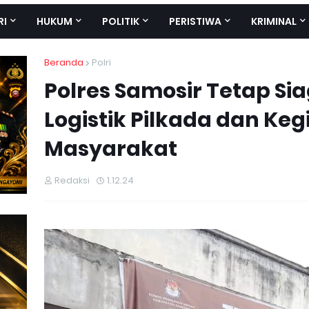
RI
HUKUM
POLITIK
PERISTIWA
KRIMINAL
Beranda
Polri
Polres Samosir Tetap S
Logistik Pilkada dan Keg
Masyarakat
Redaksi
1.12.24