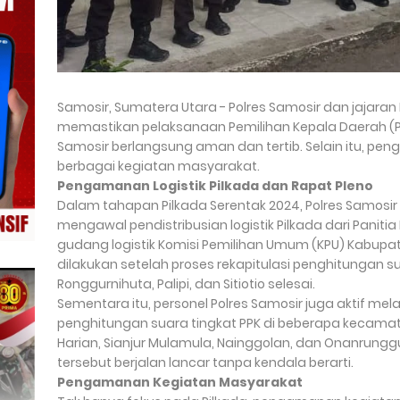
Samosir, Sumatera Utara - Polres Samosir dan jajara
memastikan pelaksanaan Pemilihan Kepala Daerah (Pi
Samosir berlangsung aman dan tertib. Selain itu, p
berbagai kegiatan masyarakat.
Pengamanan Logistik Pilkada dan Rapat Pleno
Dalam tahapan Pilkada Serentak 2024, Polres Samosi
mengawal pendistribusian logistik Pilkada dari Paniti
gudang logistik Komisi Pemilihan Umum (KPU) Kabupate
dilakukan setelah proses rekapitulasi penghitungan s
Ronggurnihuta, Palipi, dan Sitiotio selesai.
Sementara itu, personel Polres Samosir juga aktif 
penghitungan suara tingkat PPK di beberapa kecamata
Harian, Sianjur Mulamula, Nainggolan, dan Onanrunggu.
tersebut berjalan lancar tanpa kendala berarti.
Pengamanan Kegiatan Masyarakat