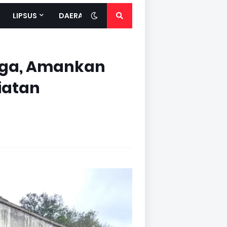
LIPSUS
DAERAH
iaga, Amankan
iatan