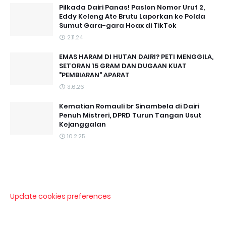
Pilkada Dairi Panas! Paslon Nomor Urut 2,
Eddy Keleng Ate Brutu Laporkan ke Polda
Sumut Gara-gara Hoax di TikTok
2.11.24
EMAS HARAM DI HUTAN DAIRI? PETI MENGGILA,
SETORAN 15 GRAM DAN DUGAAN KUAT
"PEMBIARAN" APARAT
3.6.26
Kematian Romauli br Sinambela di Dairi
Penuh Mistreri, DPRD Turun Tangan Usut
Kejanggalan
10.2.25
Update cookies preferences