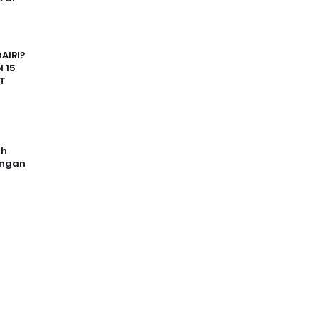
AIRI?
 15
T
uh
angan