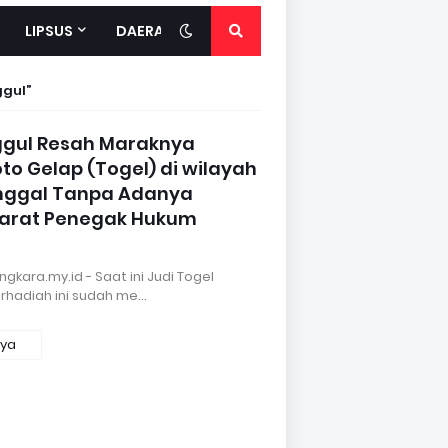
LIPSUS
DAERAH
ggul
gul Resah Maraknya
oto Gelap (Togel) di wilayah
nggal Tanpa Adanya
parat Penegak Hukum
kara.my.id - Saat ini Judi Togel
rhadiah ini sudah me…
nya