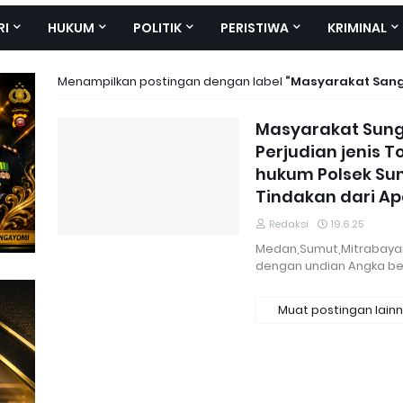
RI
HUKUM
POLITIK
PERISTIWA
KRIMINAL
Menampilkan postingan dengan label
Masyarakat San
Masyarakat Sung
Perjudian jenis T
hukum Polsek Su
Tindakan dari A
Redaksi
19.6.25
Medan,Sumut,Mitrabayang
dengan undian Angka be
Muat postingan lain