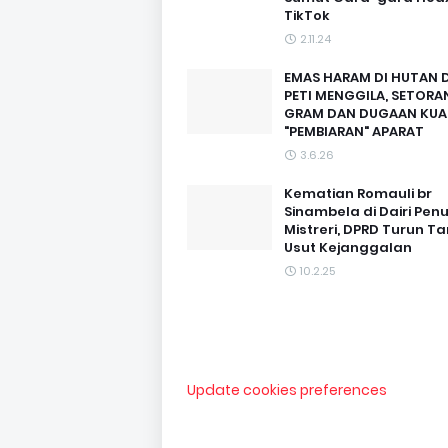
TikTok
2.11.24
EMAS HARAM DI HUTAN D
PETI MENGGILA, SETORAN
GRAM DAN DUGAAN KUA
"PEMBIARAN" APARAT
3.6.26
Kematian Romauli br
Sinambela di Dairi Pen
Mistreri, DPRD Turun T
Usut Kejanggalan
10.2.25
Update cookies preferences