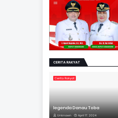
CERITA RAKYAT
Cerita Rakyat
legenda Danau Toba
Unknown
April 17, 2024