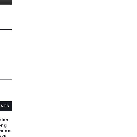
NTS
slon
eng
Polda
 di