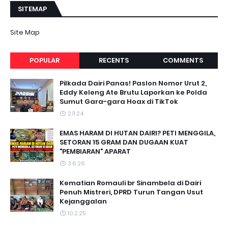
SITEMAP
Site Map
POPULAR
RECENTS
COMMENTS
Pilkada Dairi Panas! Paslon Nomor Urut 2,
Eddy Keleng Ate Brutu Laporkan ke Polda
Sumut Gara-gara Hoax di TikTok
2.11.24
EMAS HARAM DI HUTAN DAIRI? PETI MENGGILA,
SETORAN 15 GRAM DAN DUGAAN KUAT
"PEMBIARAN" APARAT
3.6.26
Kematian Romauli br Sinambela di Dairi
Penuh Mistreri, DPRD Turun Tangan Usut
Kejanggalan
10.2.25