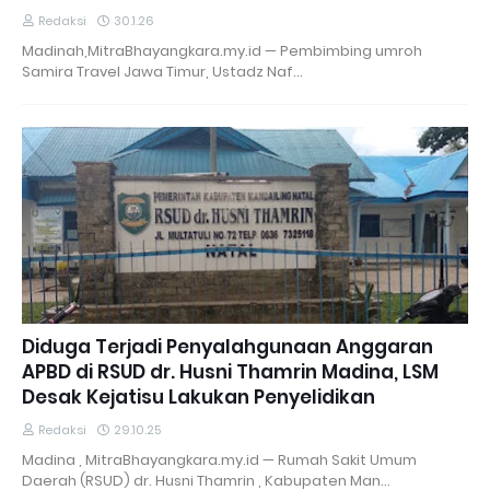
Redaksi
30.1.26
Madinah,MitraBhayangkara.my.id — Pembimbing umroh
Samira Travel Jawa Timur, Ustadz Naf…
Diduga Terjadi Penyalahgunaan Anggaran
APBD di RSUD dr. Husni Thamrin Madina, LSM
Desak Kejatisu Lakukan Penyelidikan
Redaksi
29.10.25
Madina , MitraBhayangkara.my.id — Rumah Sakit Umum
Daerah (RSUD) dr. Husni Thamrin , Kabupaten Man…