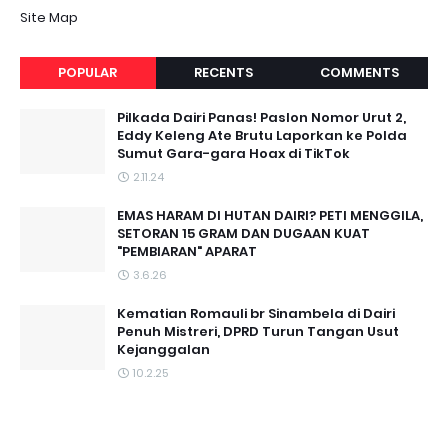
Site Map
POPULAR
RECENTS
COMMENTS
Pilkada Dairi Panas! Paslon Nomor Urut 2,
Eddy Keleng Ate Brutu Laporkan ke Polda
Sumut Gara-gara Hoax di TikTok
2.11.24
EMAS HARAM DI HUTAN DAIRI? PETI MENGGILA,
SETORAN 15 GRAM DAN DUGAAN KUAT
"PEMBIARAN" APARAT
3.6.26
Kematian Romauli br Sinambela di Dairi
Penuh Mistreri, DPRD Turun Tangan Usut
Kejanggalan
10.2.25