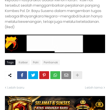
kepada masyarakat adalah kehormatan." Kalimat
tersebut seolah menggambarkan perjalanan panjang
Kombes Pol. Dr. Bayu Suseno dalam mengemban tugas
sebagai Bhayangkara Negara—mengabdi bukan hanya
melalui kewenangan, tetapi juga melalui keteladanan.
(Red)
Tags
Kalbar
Polri
Pontianak
Lebih baru
Lebih lama