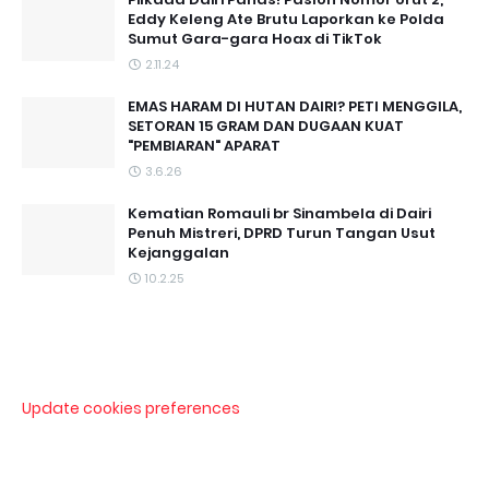
Eddy Keleng Ate Brutu Laporkan ke Polda
Sumut Gara-gara Hoax di TikTok
2.11.24
EMAS HARAM DI HUTAN DAIRI? PETI MENGGILA,
SETORAN 15 GRAM DAN DUGAAN KUAT
"PEMBIARAN" APARAT
3.6.26
Kematian Romauli br Sinambela di Dairi
Penuh Mistreri, DPRD Turun Tangan Usut
Kejanggalan
10.2.25
Update cookies preferences