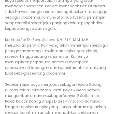
Bayu Suseno menjadi salah satu figur yang layak
mendapat perhatian. Perwira menengah Polri ini dikenal
tidak hanya sebagai aparat penegak hukum, tetapi juga
sebagai akademisi, komunikator publik, serta pemimpin
yang memiliki rekam jejak panjang dalam pengabdian
kepada bangsa dan negara.
Kombes Pol. Dr. Bayu Suseno, S.H., S.I.K., M.M., M.H.
merupakan perwira Polri yang telah menempuh berbagai
penugasan strategis, mulai dari lingkungan Brimob,
reserse, hingga bidang kehumasan. Kariernya
menunjukkan perpaduan antara kemampuan
operasional di lapangan dan kapasitas intelektual yang
kuat sebagai seorang akademisi.
Sebelum dipercaya menjabat sebagai Kepala Bidang
Humas Polda Kalimantan Barat, Bayu Suseno pernah
mengemban amanah sebagai Danyon B Satbrimob
Polda Kalbar, Kabag Binops Ditreskrimsus Polda Kalbar,
hingga Kapolres Bengkayang. Setiap jabatan dijalankan
dengan komitmen untuk menghadirkan pelayanan