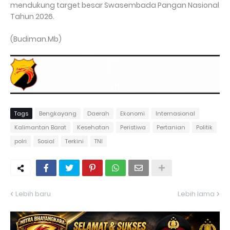
mendukung target besar Swasembada Pangan Nasional
Tahun 2026.
(Budiman.Mb)
Tags
Bengkayang
Daerah
Ekonomi
Internasional
Kalimantan Barat
Kesehatan
Peristiwa
Pertanian
Politik
polri
Sosial
Terkini
TNI
Lebih baru
Lebih lama