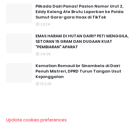
Pilkada Dairi Panas! Paslon Nomor Urut 2,
Eddy Keleng Ate Brutu Laporkan ke Polda
Sumut Gara-gara Hoax di TikTok
2.11.24
EMAS HARAM DI HUTAN DAIRI? PETI MENGGILA,
SETORAN 15 GRAM DAN DUGAAN KUAT
"PEMBIARAN" APARAT
3.6.26
Kematian Romauli br Sinambela di Dairi
Penuh Mistreri, DPRD Turun Tangan Usut
Kejanggalan
10.2.25
Update cookies preferences