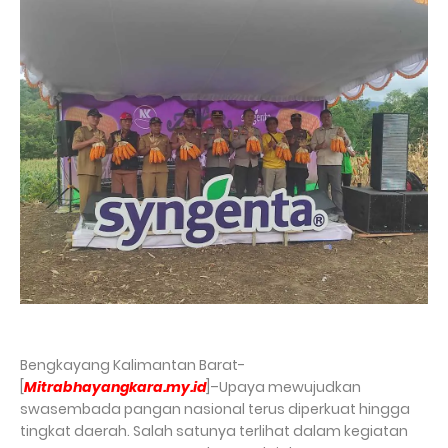
Bengkayang Kalimantan Barat-
[
Mitrabhayangkara.my.id
]–Upaya mewujudkan
swasembada pangan nasional terus diperkuat hingga
tingkat daerah. Salah satunya terlihat dalam kegiatan