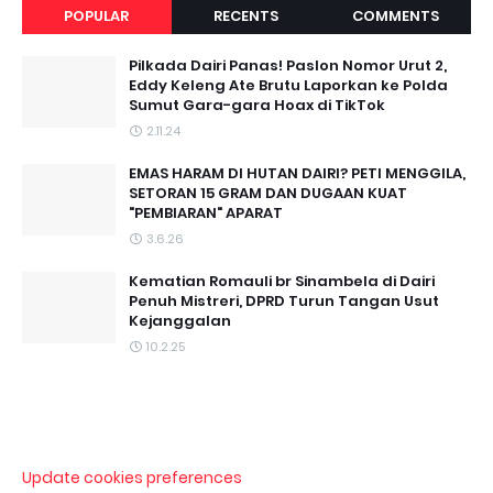
POPULAR
RECENTS
COMMENTS
Pilkada Dairi Panas! Paslon Nomor Urut 2,
Eddy Keleng Ate Brutu Laporkan ke Polda
Sumut Gara-gara Hoax di TikTok
2.11.24
EMAS HARAM DI HUTAN DAIRI? PETI MENGGILA,
SETORAN 15 GRAM DAN DUGAAN KUAT
"PEMBIARAN" APARAT
3.6.26
Kematian Romauli br Sinambela di Dairi
Penuh Mistreri, DPRD Turun Tangan Usut
Kejanggalan
10.2.25
Update cookies preferences