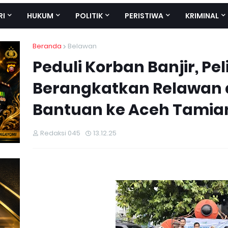
RI
HUKUM
POLITIK
PERISTIWA
KRIMINAL
Beranda
Belawan
Peduli Korban Banjir, Pel
Berangkatkan Relawan 
Bantuan ke Aceh Tamia
Redaksi 045
13.12.25