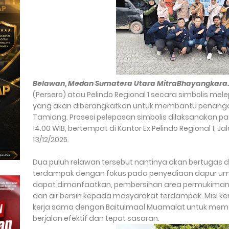
Belawan, Medan Sumatera Utara MitraBhayangkara.
(Persero) atau Pelindo Regional 1 secara simbolis mele
yang akan diberangkatkan untuk membantu penangan
Tamiang. Prosesi pelepasan simbolis dilaksanakan pa
14.00 WIB, bertempat di Kantor Ex Pelindo Regional 1, J
13/12/2025.
Dua puluh relawan tersebut nantinya akan bertugas 
terdampak dengan fokus pada penyediaan dapur um
dapat dimanfaatkan, pembersihan area permukiman,
dan air bersih kepada masyarakat terdampak. Misi ke
kerja sama dengan Baitulmaal Muamalat untuk mem
berjalan efektif dan tepat sasaran.