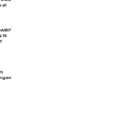
 di
AIRI?
 15
T
uh
angan