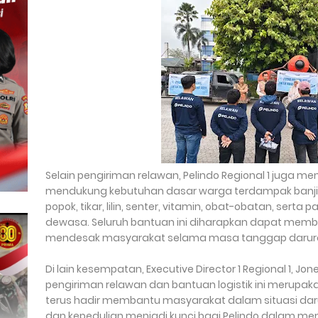
Selain pengiriman relawan, Pelindo Regional 1 juga me
mendukung kebutuhan dasar warga terdampak banjir. 
popok, tikar, lilin, senter, vitamin, obat-obatan, ser
dewasa. Seluruh bantuan ini diharapkan dapat me
mendesak masyarakat selama masa tanggap darur
Di lain kesempatan, Executive Director 1 Regional 1, 
pengiriman relawan dan bantuan logistik ini merupak
terus hadir membantu masyarakat dalam situasi dar
dan kepedulian menjadi kunci bagi Pelindo dalam mem