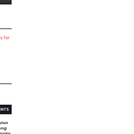
NTS
slon
eng
Polda