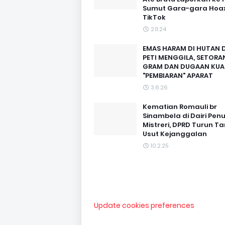
Sumut Gara-gara Hoax
TikTok
2.11.24
EMAS HARAM DI HUTAN D
PETI MENGGILA, SETORAN
GRAM DAN DUGAAN KUA
"PEMBIARAN" APARAT
3.6.26
Kematian Romauli br
Sinambela di Dairi Pen
Mistreri, DPRD Turun T
Usut Kejanggalan
10.2.25
Update cookies preferences