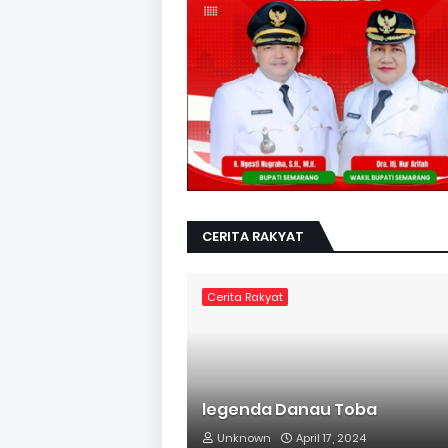
CERITA RAKYAT
Cerita Rakyat
legenda Danau Toba
Unknown
April 17, 2024