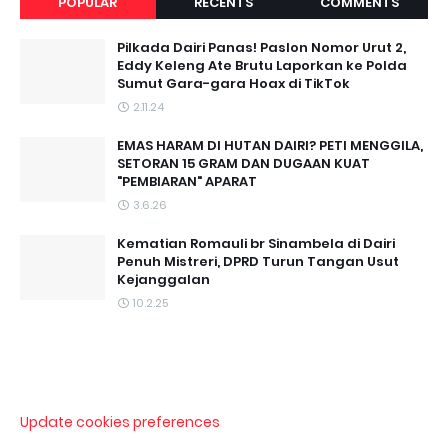
POPULAR
RECENTS
COMMENTS
Pilkada Dairi Panas! Paslon Nomor Urut 2,
Eddy Keleng Ate Brutu Laporkan ke Polda
Sumut Gara-gara Hoax di TikTok
2.11.24
EMAS HARAM DI HUTAN DAIRI? PETI MENGGILA,
SETORAN 15 GRAM DAN DUGAAN KUAT
"PEMBIARAN" APARAT
3.6.26
Kematian Romauli br Sinambela di Dairi
Penuh Mistreri, DPRD Turun Tangan Usut
Kejanggalan
10.2.25
Update cookies preferences