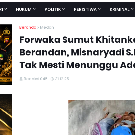
RI
HUKUM
POLITIK
PERISTIWA
KRIMINAL
Beranda
Medan
Forwaka Sumut Khitanka
Berandan, Misnaryadi S
Tak Mesti Menunggu Ad
Redaksi 045
31.12.25