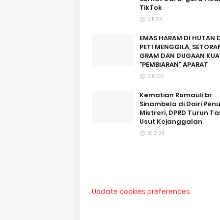
TikTok
2.11.24
EMAS HARAM DI HUTAN D
PETI MENGGILA, SETORAN
GRAM DAN DUGAAN KUA
"PEMBIARAN" APARAT
3.6.26
Kematian Romauli br
Sinambela di Dairi Pen
Mistreri, DPRD Turun T
Usut Kejanggalan
10.2.25
Update cookies preferences