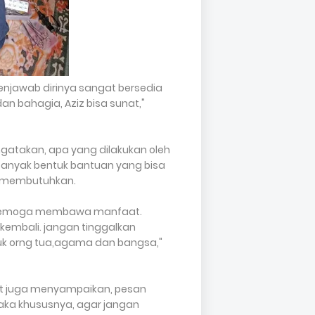
njawab dirinya sangat bersedia
n bahagia, Aziz bisa sunat,"
atakan, apa yang dilakukan oleh
 banyak bentuk bantuan yang bisa
g membutuhkan.
dan semoga membawa manfaat.
 kembali. jangan tinggalkan
tuk orng tua,agama dan bangsa,"
ut juga menyampaikan, pesan
aka khususnya, agar jangan