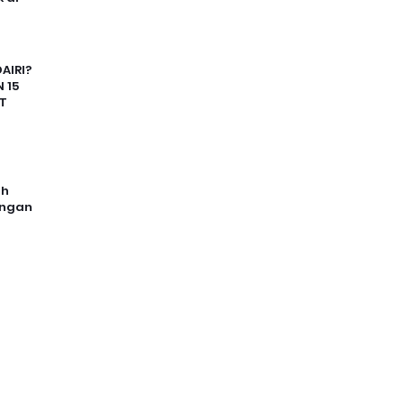
AIRI?
 15
T
uh
angan