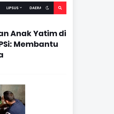
LIPSUS
DAERAH
n Anak Yatim di
.PSi: Membantu
a