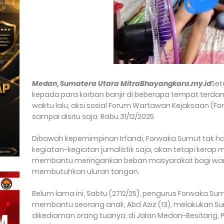
Medan, Sumatera Utara MitraBhayangkara.my.id
Set
kepada para korban banjir di beberapa tempat terdam
waktu lalu, aksi sosial Forum Wartawan Kejaksaan (Fo
sampai disitu saja. Rabu 31/12/2025
Dibawah kepemimpinan Irfandi, Forwaka Sumut tak 
kegiatan-kegiatan jurnalistik saja, akan tetapi kerap 
membantu meringankan beban masyarakat bagi wa
membutuhkan uluran tangan.
Belum lama ini, Sabtu (2712/25), pengurus Forwaka Sumu
membantu seorang anak, Abd Aziz (13), melakukan Sun
dikediaman orang tuanya, di Jalan Medan-Besitang,