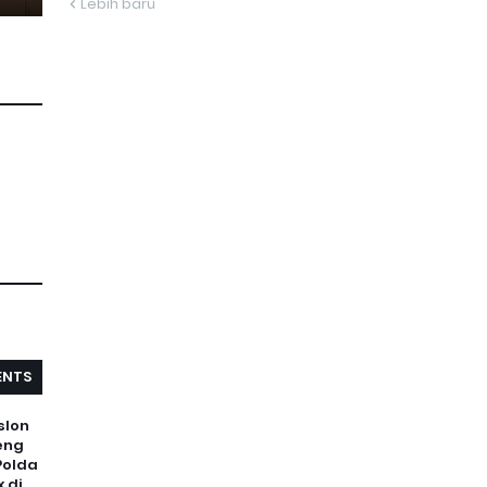
Lebih baru
NTS
slon
eng
Polda
 di