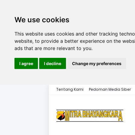
We use cookies
This website uses cookies and other tracking techn
website
,
to provide a better experience on the webs
ads that are more relevant to you
.
I agree
I decline
Change my preferences
Tentang Kami
Pedoman Media Siber