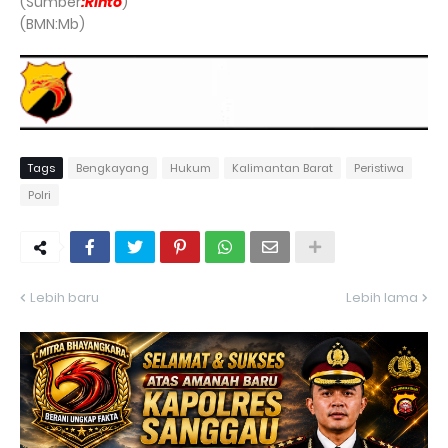
(Sumber
:Rinto
)
(BMN:Mb)
Tags
Bengkayang
Hukum
Kalimantan Barat
Peristiwa
Polri
Lebih baru
Lebih lama