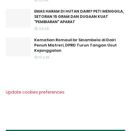
2.11.24
EMAS HARAM DI HUTAN DAIRI? PETI MENGGILA,
SETORAN 15 GRAM DAN DUGAAN KUAT
"PEMBIARAN" APARAT
3.6.26
Kematian Romauli br Sinambela di Dairi
Penuh Mistreri, DPRD Turun Tangan Usut
Kejanggalan
10.2.25
Update cookies preferences