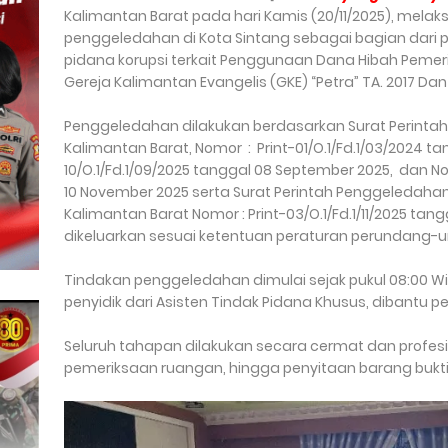
Kalimantan Barat pada hari Kamis (20/11/2025), mela
penggeledahan di Kota Sintang sebagai bagian dari 
pidana korupsi terkait Penggunaan Dana Hibah Pemer
Gereja Kalimantan Evangelis (GKE) “Petra” TA. 2017 Dan 
Penggeledahan dilakukan berdasarkan Surat Perintah 
Kalimantan Barat, Nomor : Print-01/O.1/Fd.1/03/2024 ta
10/O.1/Fd.1/09/2025 tanggal 08 September 2025, dan Nom
10 November 2025 serta Surat Perintah Penggeledahan
Kalimantan Barat Nomor : Print-03/O.1/Fd.1/11/2025 ta
dikeluarkan sesuai ketentuan peraturan perundang
Tindakan penggeledahan dimulai sejak pukul 08:00 Wi
penyidik dari Asisten Tindak Pidana Khusus, dibantu 
Seluruh tahapan dilakukan secara cermat dan profesio
pemeriksaan ruangan, hingga penyitaan barang bukti