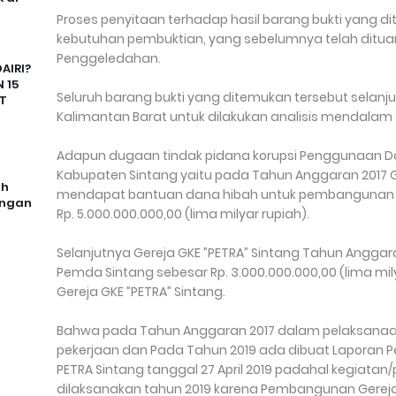
Proses penyitaan terhadap hasil barang bukti yang 
kebutuhan pembuktian, yang sebelumnya telah ditua
Penggeledahan.
AIRI?
 15
Seluruh barang bukti yang ditemukan tersebut selanj
T
Kalimantan Barat untuk dilakukan analisis mendalam ol
Adapun dugaan tindak pidana korupsi Penggunaan D
Kabupaten Sintang yaitu pada Tahun Anggaran 2017 G
uh
mendapat bantuan dana hibah untuk pembangunan Ge
angan
Rp. 5.000.000.000,00 (lima milyar rupiah).
Selanjutnya Gereja GKE ”PETRA” Sintang Tahun Angga
Pemda Sintang sebesar Rp. 3.000.000.000,00 (lima m
Gereja GKE ”PETRA” Sintang.
Bahwa pada Tahun Anggaran 2017 dalam pelaksanaa
pekerjaan dan Pada Tahun 2019 ada dibuat Laporan 
PETRA Sintang tanggal 27 April 2019 padahal kegiata
dilaksanakan tahun 2019 karena Pembangunan Gereja