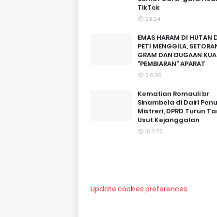
TikTok
2.11.24
EMAS HARAM DI HUTAN D
PETI MENGGILA, SETORAN
GRAM DAN DUGAAN KUA
"PEMBIARAN" APARAT
3.6.26
Kematian Romauli br
Sinambela di Dairi Pen
Mistreri, DPRD Turun T
Usut Kejanggalan
10.2.25
Update cookies preferences