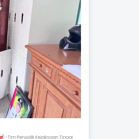
d
]‐-Tim Penyidik Kejaksaan Tinggi