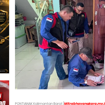
PONTIANAK Kalimantan Barat [
Mitrabhayangkara.my.i