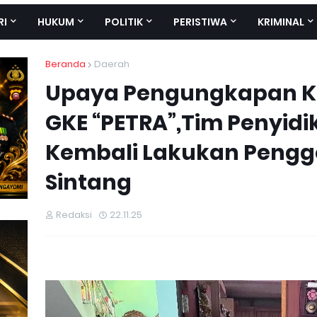
RI
HUKUM
POLITIK
PERISTIWA
KRIMINAL
Beranda
Daerah
Upaya Pengungkapan Ka
GKE “PETRA”,Tim Penyidi
Kembali Lakukan Pengg
Sintang
Redaksi
22.11.25