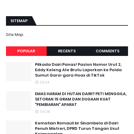
SITEMAP
Site Map
POPULAR
RECENTS
COMMENTS
Pilkada Dairi Panas! Paslon Nomor Urut 2,
Eddy Keleng Ate Brutu Laporkan ke Polda
Sumut Gara-gara Hoax di TikTok
2.11.24
EMAS HARAM DI HUTAN DAIRI? PETI MENGGILA,
SETORAN 15 GRAM DAN DUGAAN KUAT
"PEMBIARAN" APARAT
3.6.26
Kematian Romauli br Sinambela di Dairi
Penuh Mistreri, DPRD Turun Tangan Usut
Kejanggalan