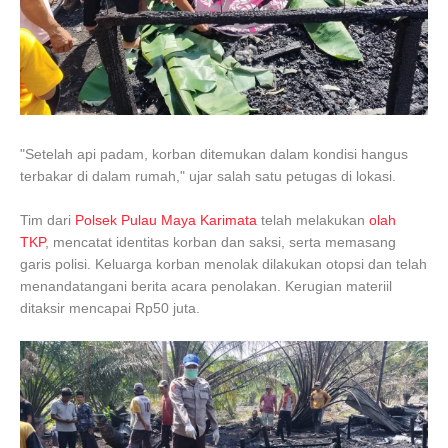
"Setelah api padam, korban ditemukan dalam kondisi hangus
terbakar di dalam rumah," ujar salah satu petugas di lokasi.
Tim dari
Polsek Pulau Maya Karimata
telah melakukan
olah
TKP
, mencatat identitas korban dan saksi, serta memasang
garis polisi. Keluarga korban menolak dilakukan otopsi dan telah
menandatangani berita acara penolakan. Kerugian materiil
ditaksir mencapai Rp50 juta.