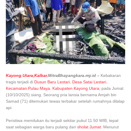
Kayong Utara
,
Kalbar
,MitraBhayangkara.my.id –
Kebakaran
tragis terjadi di
Dusun Baru Lestari
,
Desa Satai Lestari
,
Kecamatan Pulau Maya
,
Kabupaten Kayong Utara
, pada Jumat
(10/10/2025) siang. Seorang pria lansia bernama Amjah bin
Samad (71) ditemukan tewas terbakar setelah rumahnya dilalap
api.
Peristiwa memilukan itu terjadi sekitar pukul 11.50 WIB, tepat
saat sebagian warga baru pulang dari
sholat Jumat
. Menurut