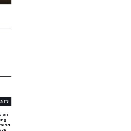
NTS
slon
eng
Polda
 di