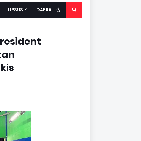
LIPSUS
DAERAH
President
kan
kis