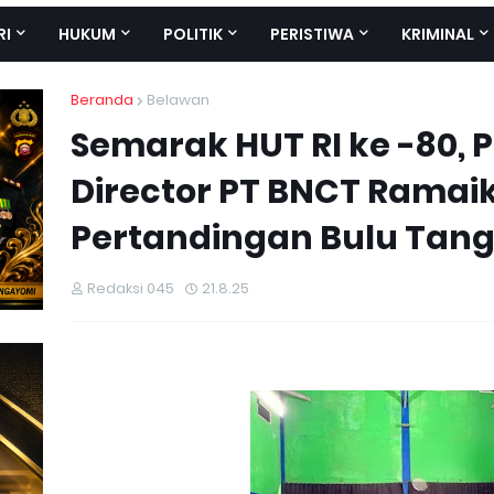
RI
HUKUM
POLITIK
PERISTIWA
KRIMINAL
Beranda
Belawan
Semarak HUT RI ke -80, 
Director PT BNCT Ramai
Pertandingan Bulu Tang
Redaksi 045
21.8.25