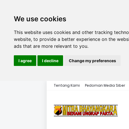
We use cookies
This website uses cookies and other tracking techn
website
,
to provide a better experience on the webs
ads that are more relevant to you
.
I agree
I decline
Change my preferences
Tentang Kami
Pedoman Media Siber