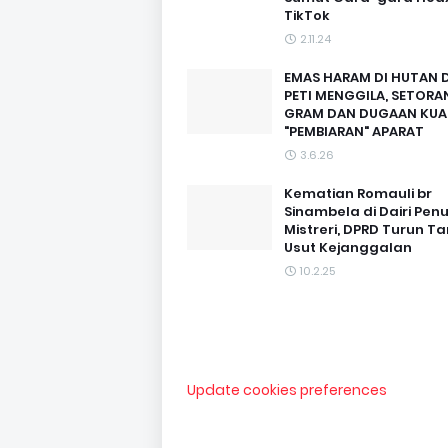
TikTok
2.11.24
EMAS HARAM DI HUTAN D
PETI MENGGILA, SETORAN
GRAM DAN DUGAAN KUA
"PEMBIARAN" APARAT
3.6.26
Kematian Romauli br
Sinambela di Dairi Pen
Mistreri, DPRD Turun T
Usut Kejanggalan
10.2.25
Update cookies preferences