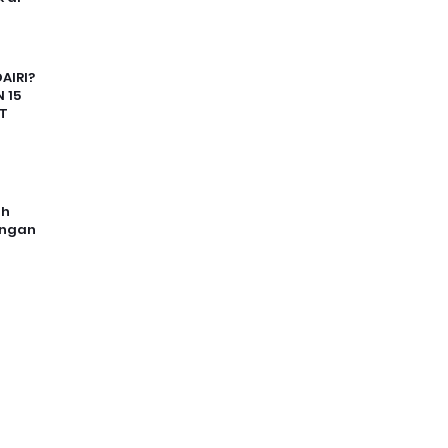
AIRI?
 15
T
uh
angan