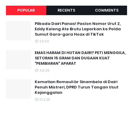
POPULAR
RECENTS
COMMENTS
Pilkada Dairi Panas! Paslon Nomor Urut 2,
Eddy Keleng Ate Brutu Laporkan ke Polda
Sumut Gara-gara Hoax di TikTok
2.11.24
EMAS HARAM DI HUTAN DAIRI? PETI MENGGILA,
SETORAN 15 GRAM DAN DUGAAN KUAT
"PEMBIARAN" APARAT
3.6.26
Kematian Romauli br Sinambela di Dairi
Penuh Mistreri, DPRD Turun Tangan Usut
Kejanggalan
10.2.25