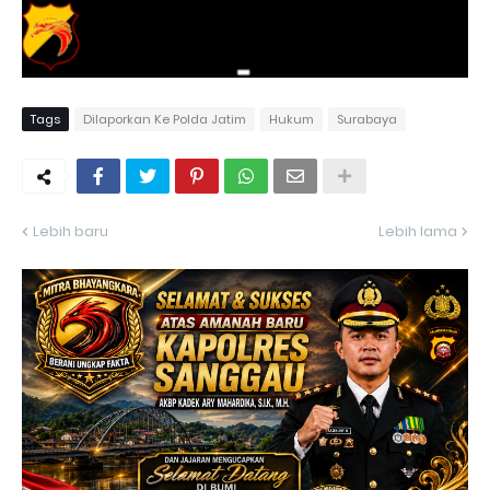
Tags
Dilaporkan Ke Polda Jatim
Hukum
Surabaya
Lebih baru
Lebih lama