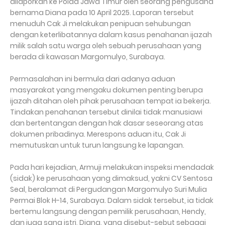
dilaporkan ke Polda Jawa Timur oleh seorang pengusaha
bernama Diana pada 10 April 2025. Laporan tersebut
menuduh Cak Ji melakukan penipuan sehubungan
dengan keterlibatannya dalam kasus penahanan ijazah
milik salah satu warga oleh sebuah perusahaan yang
berada di kawasan Margomulyo, Surabaya.
Permasalahan ini bermula dari adanya aduan
masyarakat yang mengaku dokumen penting berupa
ijazah ditahan oleh pihak perusahaan tempat ia bekerja.
Tindakan penahanan tersebut dinilai tidak manusiawi
dan bertentangan dengan hak dasar seseorang atas
dokumen pribadinya. Merespons aduan itu, Cak Ji
memutuskan untuk turun langsung ke lapangan.
Pada hari kejadian, Armuji melakukan inspeksi mendadak
(sidak) ke perusahaan yang dimaksud, yakni CV Sentosa
Seal, beralamat di Pergudangan Margomulyo Suri Mulia
Permai Blok H-14, Surabaya. Dalam sidak tersebut, ia tidak
bertemu langsung dengan pemilik perusahaan, Hendy,
dan juga sang istri, Diana, yang disebut-sebut sebagai