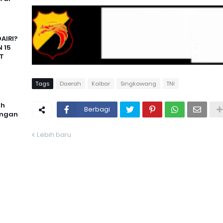
AIRI?
 15
T
Tags
Daerah
Kalbar
Singkawang
TNI
uh
Berbagi
angan
Lebih baru