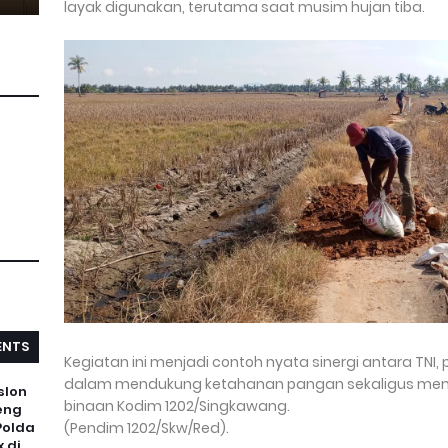
layak digunakan, terutama saat musim hujan tiba.
NTS
Kegiatan ini menjadi contoh nyata sinergi antara TNI,
dalam mendukung ketahanan pangan sekaligus memper
slon
binaan Kodim 1202/Singkawang.
eng
Polda
(Pendim 1202/Skw/Red).
 di