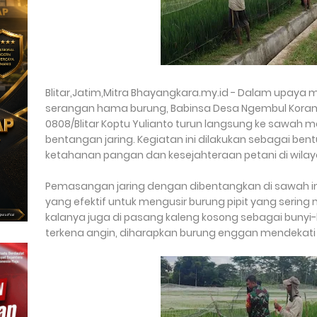
Blitar,Jatim,Mitra Bhayangkara.my.id - Dalam upaya 
serangan hama burung, Babinsa Desa Ngembul Korami
0808/Blitar Koptu Yulianto turun langsung ke sawa
bentangan jaring. Kegiatan ini dilakukan sebagai ben
ketahanan pangan dan kesejahteraan petani di wilaya
Pemasangan jaring dengan dibentangkan di sawah in
yang efektif untuk mengusir burung pipit yang seri
kalanya juga di pasang kaleng kosong sebagai bunyi-
terkena angin, diharapkan burung enggan mendekati