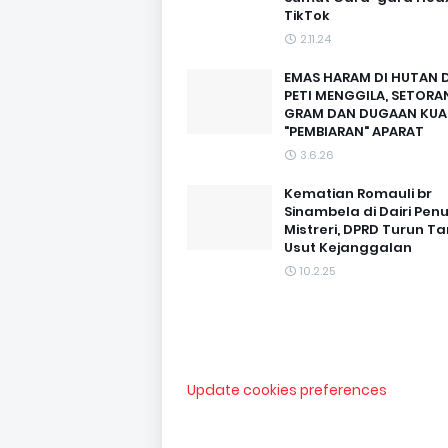
TikTok
2.11.24
EMAS HARAM DI HUTAN D
PETI MENGGILA, SETORAN
GRAM DAN DUGAAN KUA
"PEMBIARAN" APARAT
3.6.26
Kematian Romauli br
Sinambela di Dairi Pen
Mistreri, DPRD Turun T
Usut Kejanggalan
10.2.25
Update cookies preferences