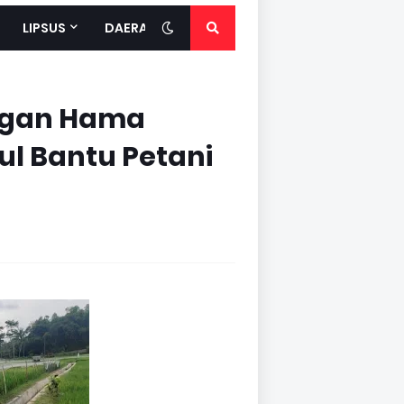
LIPSUS
DAERAH
angan Hama
l Bantu Petani