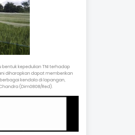
bentuk kepedulian TNI terhadap
ani diharapkan dapat memberikan
erbagai kendala di lapangan,
ny Chandra (Dim0808/Red).