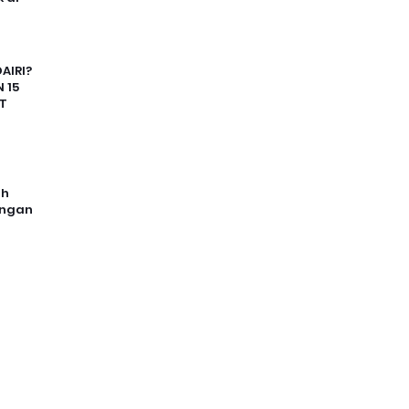
AIRI?
 15
T
uh
angan