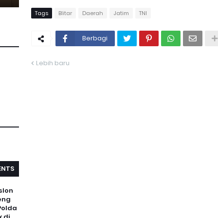
Tags
Blitar
Daerah
Jatim
TNI
Berbagi
Lebih baru
NTS
slon
eng
Polda
 di