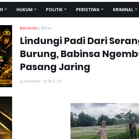
RI
HUKUM
POLITIK
PERISTIWA
KRIMINAL
Beranda
Blitar
Lindungi Padi Dari Ser
Burung, Babinsa Ngembu
Pasang Jaring
Redaksi
18.3.25