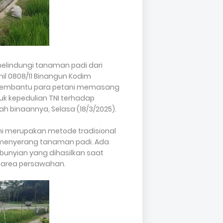
melindungi tanaman padi dari
l 0808/11 Binangun Kodim
h membantu para petani memasang
tuk kepedulian TNI terhadap
h binaannya, Selasa (18/3/2025).
i merupakan metode tradisional
ng menyerang tanaman padi. Ada
bunyian yang dihasilkan saat
 area persawahan.