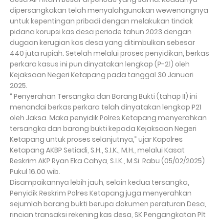
dipersangkakan telah menyalahgunakan wewenangnya
untuk kepentingan pribadi dengan melakukan tindak
pidana korupsi kas desa periode tahun 2023 dengan
dugaan kerugian kas desa yang ditimbulkan sebesar
440 juta rupiah. Setelah melalui proses penyidikan, berkas
perkara kasus ini pun dinyatakan lengkap (P-21) oleh
Kejaksaan Negeri Ketapang pada tanggal 30 Januari
2025.
“ Penyerahan Tersangka dan Barang Bukti (tahap II) ini
menandai berkas perkara telah dinyatakan lengkap P21
oleh Jaksa. Maka penyidik Polres Ketapang menyerahkan
tersangka dan barang bukti kepada Kejaksaan Negeri
Ketapang untuk proses selanjutnya,” ujar Kapolres
Ketapang AKBP Setiadi, S.H., S.I.K., M.H., melalui Kasat
Reskrim AKP Ryan Eka Cahya, S.I.K., M.Si. Rabu (05/02/2025)
Pukul 16.00 wib.
Disampaikannya lebih jauh, selain kedua tersangka,
Penyidik Reskrim Polres Ketapang juga menyerahkan
sejumlah barang bukti berupa dokumen peraturan Desa,
rincian transaksi rekening kas desa, SK Pengangkatan Plt