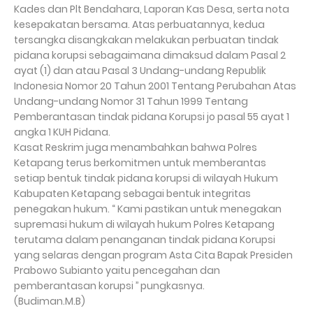
Kades dan Plt Bendahara, Laporan Kas Desa, serta nota
kesepakatan bersama. Atas perbuatannya, kedua
tersangka disangkakan melakukan perbuatan tindak
pidana korupsi sebagaimana dimaksud dalam Pasal 2
ayat (1) dan atau Pasal 3 Undang-undang Republik
Indonesia Nomor 20 Tahun 2001 Tentang Perubahan Atas
Undang-undang Nomor 31 Tahun 1999 Tentang
Pemberantasan tindak pidana Korupsi jo pasal 55 ayat 1
angka 1 KUH Pidana.
Kasat Reskrim juga menambahkan bahwa Polres
Ketapang terus berkomitmen untuk memberantas
setiap bentuk tindak pidana korupsi di wilayah Hukum
Kabupaten Ketapang sebagai bentuk integritas
penegakan hukum. “ Kami pastikan untuk menegakan
supremasi hukum di wilayah hukum Polres Ketapang
terutama dalam penanganan tindak pidana Korupsi
yang selaras dengan program Asta Cita Bapak Presiden
Prabowo Subianto yaitu pencegahan dan
pemberantasan korupsi ’’ pungkasnya.
(Budiman.M.B)