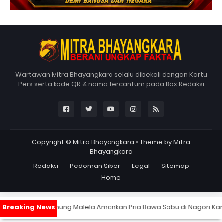
Wartawan Mitra Bhayangkara selalu dibekali dengan Kartu
Pers serta kode QR & nama tercantum pada Box Redaksi
Copyright ©
Mitra Bhayangkara
• Theme by
Mitra
Bhayangkara
Redaksi
Pedoman Siber
Legal
Sitemap
Home
ek Gunung Malela Amankan Pria Bawa Sabu di Nagori Karangsari
|
Int