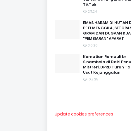
TikTok
2.11.24
EMAS HARAM DI HUTAN D
PETI MENGGILA, SETORAN
GRAM DAN DUGAAN KUA
"PEMBIARAN" APARAT
3.6.26
Kematian Romauli br
Sinambela di Dairi Pen
Mistreri, DPRD Turun T
Usut Kejanggalan
10.2.25
Update cookies preferences