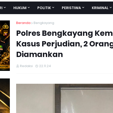
RI
HUKUM
POLITIK
PERISTIWA
KRIMINAL
Beranda
Bengkayang
Polres Bengkayang Kem
Kasus Perjudian, 2 Oran
Diamankan
Redaksi
22.11.24