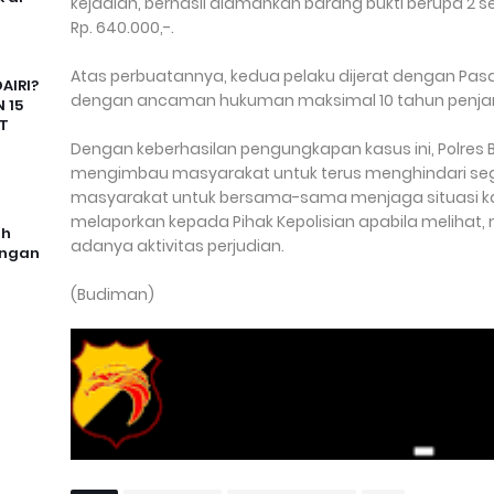
kejadian, berhasil diamankan barang bukti berupa 2 se
Rp. 640.000,-.
Atas perbuatannya, kedua pelaku dijerat dengan Pasa
AIRI?
dengan ancaman hukuman maksimal 10 tahun penjar
 15
T
Dengan keberhasilan pengungkapan kasus ini, Polres 
mengimbau masyarakat untuk terus menghindari seg
masyarakat untuk bersama-sama menjaga situasi k
melaporkan kepada Pihak Kepolisian apabila melih
uh
adanya aktivitas perjudian.
angan
(Budiman)