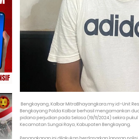
Bengkayang, Kalbar MitraBhayangkara.my.id–Unit Resk
Bengkayang Polda Kalbar berhasil mengamankan dua 
pidana perjudian pada Selasa (19/11/2024) sekira pukul 
Kecamatan Sungai Raya, Kabupaten Bengkayang.
Penangkapan ini dilakukan berdasarkan laporan polis