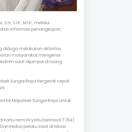
, S.I.K., M.I.K., melalui
enarkan informasi penangkapan
g diduga melakukan aktivitas
 laporan masyarakat mengenai
reskrim saat dijumpai di ruang
Polsek Sungai Raya bergerak cepat
ya.
awa ke Mapolsek Sungai Raya untuk
artu remi ini yaitu berinisial T (54)
ari kedua pelaku saat di lokasi