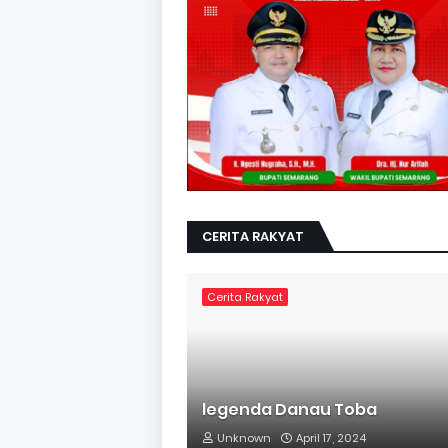
CERITA RAKYAT
Cerita Rakyat
legenda Danau Toba
Unknown
April 17, 2024