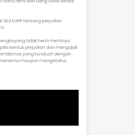
t kartu remi dan uang tunai senilai
l 303 KUHP tentang perjudian
a.
Bengkayang tidak henti-hentinya
ala bentuk perjudian dan mengajak
amtibmas yang kondusif dengan
at, menemui maupun mengetahui