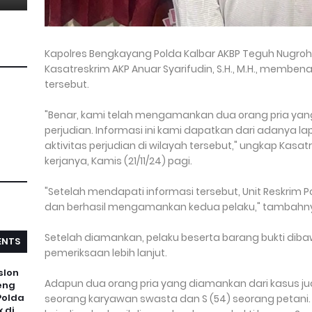
Kapolres Bengkayang Polda Kalbar AKBP Teguh Nugroho, S.H.
Kasatreskrim AKP Anuar Syarifudin, S.H., M.H., memb
tersebut.
"Benar, kami telah mengamankan dua orang pria yan
perjudian. Informasi ini kami dapatkan dari adanya
aktivitas perjudian di wilayah tersebut," ungkap Kasat
kerjanya, Kamis (21/11/24) pagi.
"Setelah mendapati informasi tersebut, Unit Reskrim 
dan berhasil mengamankan kedua pelaku," tambahn
Setelah diamankan, pelaku beserta barang bukti dib
NTS
pemeriksaan lebih lanjut.
slon
Adapun dua orang pria yang diamankan dari kasus judi k
eng
Polda
seorang karyawan swasta dan S (54) seorang petani. D
 di