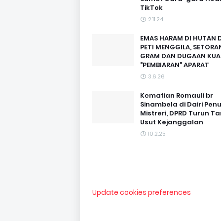
TikTok
2.11.24
EMAS HARAM DI HUTAN D
PETI MENGGILA, SETORAN
GRAM DAN DUGAAN KUA
"PEMBIARAN" APARAT
3.6.26
Kematian Romauli br
Sinambela di Dairi Pen
Mistreri, DPRD Turun T
Usut Kejanggalan
10.2.25
Update cookies preferences