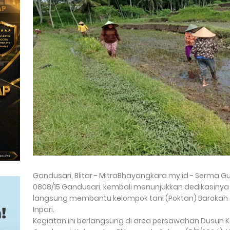
Gandusari, Blitar - MitraBhayangkara.my.id - Serma G
0808/15 Gandusari, kembali menunjukkan dedikasiny
langsung membantu kelompok tani (Poktan) Barokah 
Inpari.
Kegiatan ini berlangsung di area persawahan Dusun 