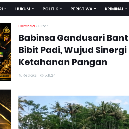
RI
HUKUM
POLITIK
PERISTIWA
KRIMINAL
Beranda
Blitar
Babinsa Gandusari Ban
Bibit Padi, Wujud Sinerg
Ketahanan Pangan
Redaksi
5.11.24