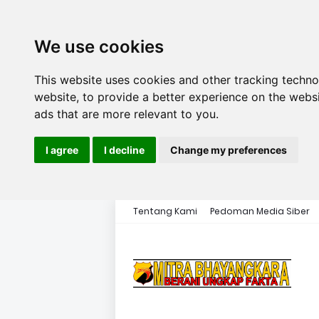
We use cookies
This website uses cookies and other tracking techn
website
,
to provide a better experience on the webs
ads that are more relevant to you
.
I agree
I decline
Change my preferences
Tentang Kami
Pedoman Media Siber