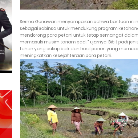
Serma Gunawan menyampaikan bahwa bantuan ini m
sebagai Babinsa untuk mendukung program ketahanan
mendorong para petani untuk tetap semangat dalam 
memasuki musim tanam padi," ujarnya. Bibit padi jenis 
tahan yang cukup baik dan hasil panen yang memua
meningkatkan kesejahteraan para petani.