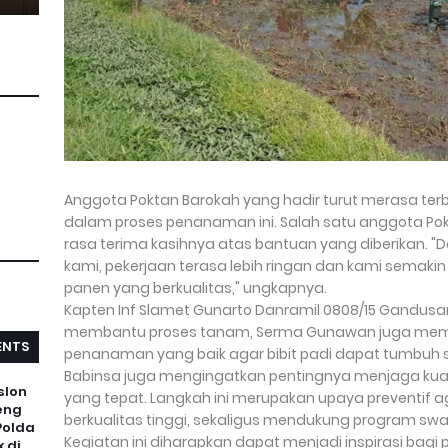
Anggota Poktan Barokah yang hadir turut merasa te
dalam proses penanaman ini. Salah satu anggota Po
rasa terima kasihnya atas bantuan yang diberikan. 
kami, pekerjaan terasa lebih ringan dan kami semaki
panen yang berkualitas," ungkapnya.
Kapten Inf Slamet Gunarto Danramil 0808/15 Gandus
membantu proses tanam, Serma Gunawan juga memb
NTS
penanaman yang baik agar bibit padi dapat tumbuh s
Babinsa juga mengingatkan pentingnya menjaga kual
slon
yang tepat. Langkah ini merupakan upaya preventif a
eng
berkualitas tinggi, sekaligus mendukung program 
Polda
Kegiatan ini diharapkan dapat menjadi inspirasi bagi p
 di