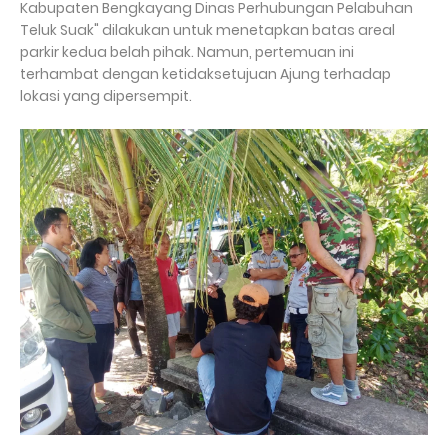
Kabupaten Bengkayang Dinas Perhubungan Pelabuhan
Teluk Suak" dilakukan untuk menetapkan batas areal
parkir kedua belah pihak. Namun, pertemuan ini
terhambat dengan ketidaksetujuan Ajung terhadap
lokasi yang dipersempit.