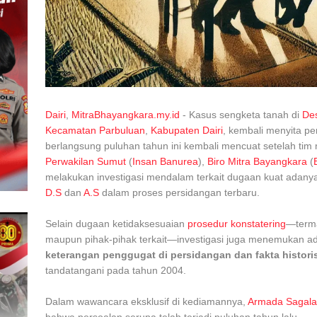
Dairi
,
MitraBhayangkara.my.id
- Kasus sengketa tanah di
De
Kecamatan Parbuluan
,
Kabupaten Dairi
, kembali menyita pe
berlangsung puluhan tahun ini kembali mencuat setelah ti
Perwakilan Sumut
(
Insan Banurea
),
Biro Mitra Bayangkara
(
melakukan investigasi mendalam terkait dugaan kuat adan
D.S
dan
A.S
dalam proses persidangan terbaru.
Selain dugaan ketidaksesuaian
prosedur konstatering
—terma
maupun pihak-pihak terkait—investigasi juga menemukan 
keterangan penggugat di persidangan dan fakta histor
tandatangani pada tahun 2004.
Dalam wawancara eksklusif di kediamannya,
Armada Sagala