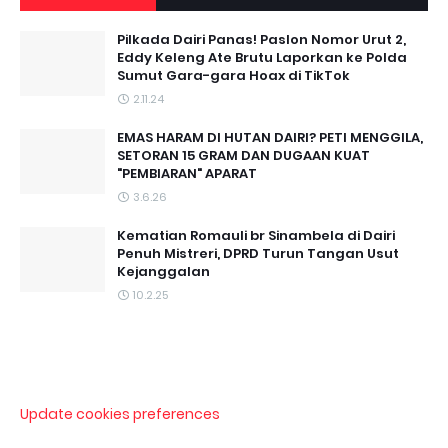
Pilkada Dairi Panas! Paslon Nomor Urut 2,
Eddy Keleng Ate Brutu Laporkan ke Polda
Sumut Gara-gara Hoax di TikTok
2.11.24
EMAS HARAM DI HUTAN DAIRI? PETI MENGGILA,
SETORAN 15 GRAM DAN DUGAAN KUAT
"PEMBIARAN" APARAT
3.6.26
Kematian Romauli br Sinambela di Dairi
Penuh Mistreri, DPRD Turun Tangan Usut
Kejanggalan
10.2.25
Update cookies preferences