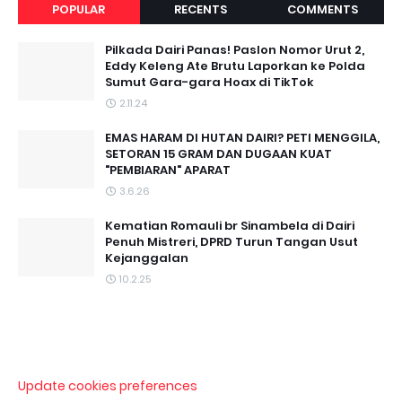
POPULAR
RECENTS
COMMENTS
Pilkada Dairi Panas! Paslon Nomor Urut 2,
Eddy Keleng Ate Brutu Laporkan ke Polda
Sumut Gara-gara Hoax di TikTok
2.11.24
EMAS HARAM DI HUTAN DAIRI? PETI MENGGILA,
SETORAN 15 GRAM DAN DUGAAN KUAT
"PEMBIARAN" APARAT
3.6.26
Kematian Romauli br Sinambela di Dairi
Penuh Mistreri, DPRD Turun Tangan Usut
Kejanggalan
10.2.25
Update cookies preferences