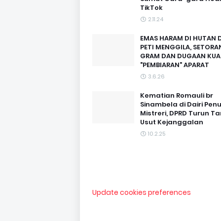
TikTok
2.11.24
EMAS HARAM DI HUTAN D
PETI MENGGILA, SETORAN
GRAM DAN DUGAAN KUA
"PEMBIARAN" APARAT
3.6.26
Kematian Romauli br
Sinambela di Dairi Pen
Mistreri, DPRD Turun T
Usut Kejanggalan
10.2.25
Update cookies preferences