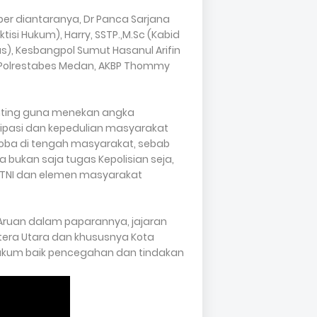
ber diantaranya, Dr Panca Sarjana
ktisi Hukum), Harry, SSTP.,M.Sc (Kabid
), Kesbangpol Sumut Hasanul Arifin
a Polrestabes Medan, AKBP Thommy
nting guna menekan angka
ipasi dan kepedulian masyarakat
ba di tengah masyarakat, sebab
ukan saja tugas Kepolisian seja,
, TNI dan elemen masyarakat
Aruan dalam paparannya, jajaran
tera Utara dan khususnya Kota
ukum baik pencegahan dan tindakan