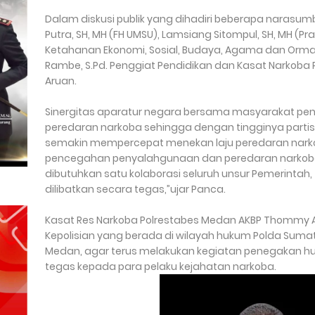
Dalam diskusi publik yang dihadiri beberapa narasum
Putra, SH, MH (FH UMSU), Lamsiang Sitompul, SH, MH (Pra
Ketahanan Ekonomi, Sosial, Budaya, Agama dan Ormas
Rambe, S.Pd. Penggiat Pendidikan dan Kasat Narkob
Aruan.
Sinergitas aparatur negara bersama masyarakat pe
peredaran narkoba sehingga dengan tingginya partis
semakin mempercepat menekan laju peredaran narko
pencegahan penyalahgunaan dan peredaran narkoba b
dibutuhkan satu kolaborasi seluruh unsur Pemerintah
dilibatkan secara tegas,”ujar Panca.
Kasat Res Narkoba Polrestabes Medan AKBP Thommy 
Kepolisian yang berada di wilayah hukum Polda Suma
Medan, agar terus melakukan kegiatan penegakan h
tegas kepada para pelaku kejahatan narkoba.