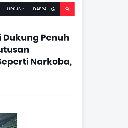
LIPSUS
DAERAH
i Dukung Penuh
utusan
Seperti Narkoba,