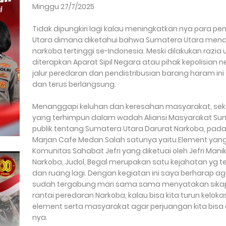
Minggu 27/7/2025
Tidak dipungkiri lagi kalau meningkatkan nya para p
Utara dimana diketahui bahwa Sumatera Utara mend
narkoba tertinggi se-Indonesia. Meski dilakukan razi
diterapkan Aparat Sipil Negara atau pihak kepolisia
jalur peredaran dan pendistribusian barang haram in
dan terus berlangsung.
Menanggapi keluhan dan keresahan masyarakat, s
yang terhimpun dalam wadah Aliansi Masyarakat Sum
publik tentang Sumatera Utara Darurat Narkoba, pada J
Marjan Cafe Medan.Salah satunya yaitu Element yan
Komunitas Sahabat Jefri yang diketuai oleh Jefri Ma
Narkoba, Judol, Begal merupakan satu kejahatan yg t
dan ruang lagi. Dengan kegiatan ini saya berharap ag
sudah tergabung mari sama sama menyatakan sika
rantai peredaran Narkoba, kalau bisa kita turun kelok
element serta masyarakat agar perjuangan kita bisa 
nya.