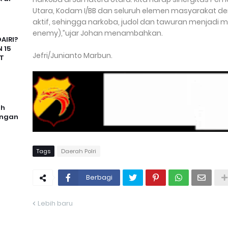
Utara, Kodam I/BB dan seluruh elemen masyarakat deng
aktif, sehingga narkoba, judol dan tawuran menjad
enemy),”ujar Johan menambahkan.
AIRI?
 15
Jefri/Junianto Marbun.
T
uh
angan
Tags
Daerah Polri
Berbagi
Lebih baru