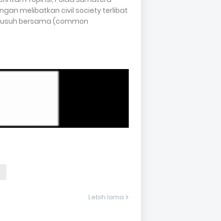
an melibatkan civil society terlibat
i musuh bersama (common
Lebih lama