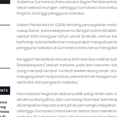
Gubernur Sumatera Utara secara tegas Pemberantasan
tekan sekecil mungkin, sehingga Sumatera Utara kelua
Propinsi tertinggi pengguna narkoba.
Dalam Perda Nomor 1/2019 tentang pencegahan nark
cukup besar, pola bekerjasama dengan panti rehabili
sekitar 1000 orang per tahun untuk di rehab, namun 
berharap ada keterlibatan masyarakat menjadi penti
pengguna narkoba di Sumatera Utara terus mengalami
Penggiat Pendidikan Hasanul Arifin Rambe melihat ba
(berkelanjutan) terkait narkoba, judol dan tawuran. Kar
yang menjadi tempat tumbuh berkembang anak-anak d
mengingatkan tanpa batas, pemahaman keagamaan d
terhindar dari pengaruh narkoba.
NTS
Para inisiator kegiatan diskusi publik yang terdiri da
akrabnya Bang Bhoy dan Lamsiang Sitompul, berharap has
slon
disampaikan kepada para pihak pemangku kebijakan
eng
sehingga Sumatera Utara benar-benar bisa menekan
Polda
 di
narkoba di Sumatera Utara. Kita harap sinergitas Pem