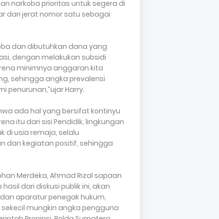
 narkoba prioritas untuk segera di
r dari jerat nomor satu sebagai
oba dan dibutuhkan dana yang
tasi, dengan melakukan subsidi
karena minimnya anggaran kita
ng, sehingga angka prevalensi
 penurunan,”ujar Harry.
hwa ada hal yang bersifat kontinyu
ena itu dari sisi Pendidik, lingkungan
i usia remaja, selalu
an kegiatan positif, sehingga
ri Johan Merdeka, Ahmad Rizal sapaan
il dari diskusi publik ini, akan
 dan aparatur penegak hukum,
 sekecil mungkin angka pengguna
erintah Propinsi, Polda Sumatera