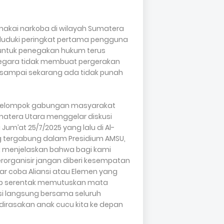
emakai narkoba di wilayah Sumatera
uduki peringkat pertama pengguna
a untuk penegakan hukum terus
n negara tidak membuat pergerakan
i sampai sekarang ada tidak punah
ekelompok gabungan masyarakat
atera Utara menggelar diskusi
um’at 25/7/2025 yang lalu di Al-
g tergabung dalam Presidium AMSU,
nik menjelaskan bahwa bagi kami
erorganisir jangan diberi kesempatan
ar coba Aliansi atau Elemen yang
p serentak memutuskan mata
asi langsung bersama seluruh
dirasakan anak cucu kita ke depan