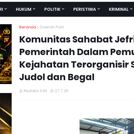
RI
HUKUM
POLITIK
PERISTIWA
KRIMINAL
Beranda
Daerah Polri
Komunitas Sahabat Jefr
Pemerintah Dalam Pem
Kejahatan Terorganisir 
Judol dan Begal
Redaksi 045
27.7.25