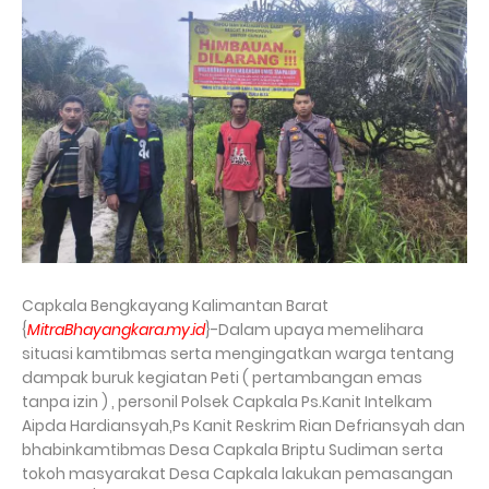
Capkala Bengkayang Kalimantan Barat
{
MitraBhayangkara.my.id
}-Dalam upaya memelihara
situasi kamtibmas serta mengingatkan warga tentang
dampak buruk kegiatan Peti ( pertambangan emas
tanpa izin ) , personil Polsek Capkala Ps.Kanit Intelkam
Aipda Hardiansyah,Ps Kanit Reskrim Rian Defriansyah dan
bhabinkamtibmas Desa Capkala Briptu Sudiman serta
tokoh masyarakat Desa Capkala lakukan pemasangan