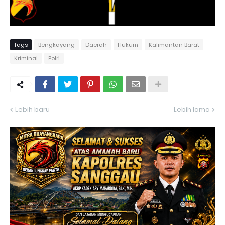
Tags
Bengkayang
Daerah
Hukum
Kalimantan Barat
Kriminal
Polri
Lebih baru
Lebih lama