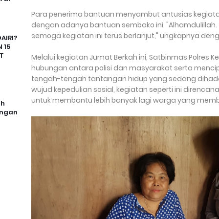
Para penerima bantuan menyambut antusias kegiatan
dengan adanya bantuan sembako ini. "Alhamdulillah. 
semoga kegiatan ini terus berlanjut," ungkapnya den
AIRI?
 15
T
Melalui kegiatan Jumat Berkah ini, Satbinmas Polres
hubungan antara polisi dan masyarakat serta menci
tengah-tengah tantangan hidup yang sedang dihadap
wujud kepedulian sosial, kegiatan seperti ini direnca
untuk membantu lebih banyak lagi warga yang mem
uh
angan