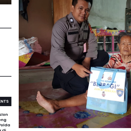
NTS
slon
eng
Polda
 di