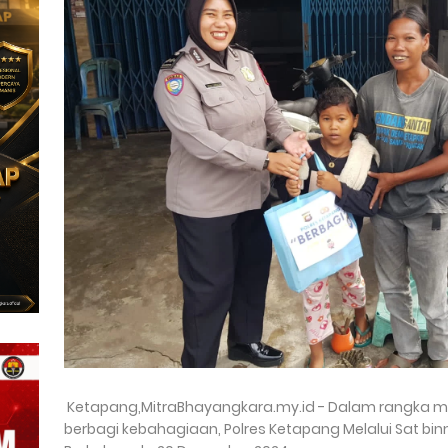
Ketapang,MitraBhayangkara.my.id - Dalam rangka m
berbagi kebahagiaan, Polres Ketapang Melalui Sat 