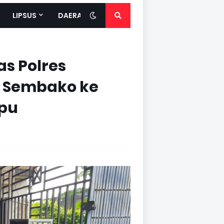
LIPSUS
DAERAH
s Polres
t Sembako ke
pu