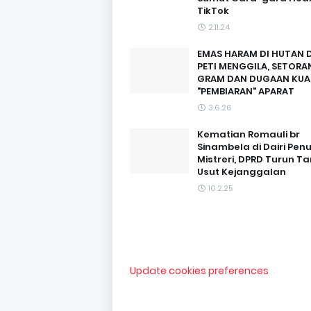
TikTok
2.11.24
EMAS HARAM DI HUTAN D
PETI MENGGILA, SETORAN
GRAM DAN DUGAAN KUA
"PEMBIARAN" APARAT
3.6.26
Kematian Romauli br
Sinambela di Dairi Pen
Mistreri, DPRD Turun T
Usut Kejanggalan
10.2.25
Update cookies preferences