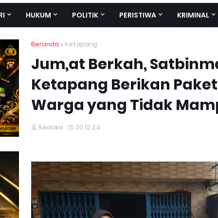
RI
HUKUM
POLITIK
PERISTIWA
KRIMINAL
Beranda
Ketapang
Jum,at Berkah, Satbinma
Ketapang Berikan Pake
Warga yang Tidak Mam
Redaksi
20.12.24