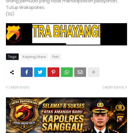
orang pemuda yang tidak mendapatkan pelayanan,”
Tutup Wakapolres.
(SS)
Tags
Kayong Utara
Polri
Lebih baru
Lebih lama