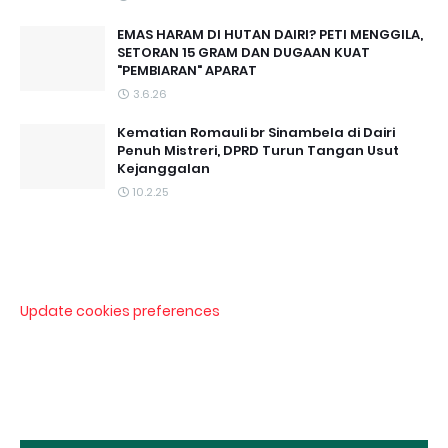
EMAS HARAM DI HUTAN DAIRI? PETI MENGGILA,
SETORAN 15 GRAM DAN DUGAAN KUAT
"PEMBIARAN" APARAT
3.6.26
Kematian Romauli br Sinambela di Dairi
Penuh Mistreri, DPRD Turun Tangan Usut
Kejanggalan
10.2.25
Update cookies preferences