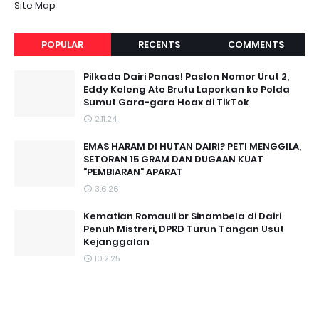
Site Map
POPULAR
RECENTS
COMMENTS
Pilkada Dairi Panas! Paslon Nomor Urut 2,
Eddy Keleng Ate Brutu Laporkan ke Polda
Sumut Gara-gara Hoax di TikTok
2.11.24
EMAS HARAM DI HUTAN DAIRI? PETI MENGGILA,
SETORAN 15 GRAM DAN DUGAAN KUAT
"PEMBIARAN" APARAT
3.6.26
Kematian Romauli br Sinambela di Dairi
Penuh Mistreri, DPRD Turun Tangan Usut
Kejanggalan
10.2.25