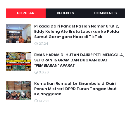
POPULAR
RECENTS
COMMENTS
Pilkada Dairi Panas! Paslon Nomor Urut 2,
Eddy Keleng Ate Brutu Laporkan ke Polda
Sumut Gara-gara Hoax di TikTok
2.11.24
EMAS HARAM DI HUTAN DAIRI? PETI MENGGILA,
SETORAN 15 GRAM DAN DUGAAN KUAT
"PEMBIARAN" APARAT
3.6.26
Kematian Romauli br Sinambela di Dairi
Penuh Mistreri, DPRD Turun Tangan Usut
Kejanggalan
10.2.25