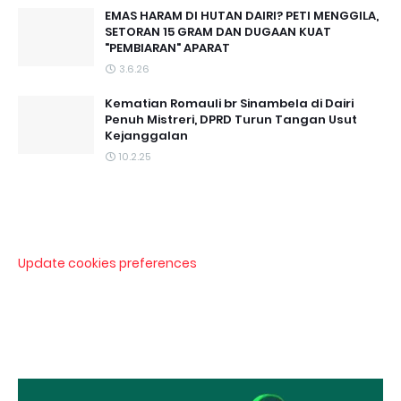
EMAS HARAM DI HUTAN DAIRI? PETI MENGGILA,
SETORAN 15 GRAM DAN DUGAAN KUAT
"PEMBIARAN" APARAT
3.6.26
Kematian Romauli br Sinambela di Dairi
Penuh Mistreri, DPRD Turun Tangan Usut
Kejanggalan
10.2.25
Update cookies preferences