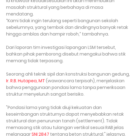
Ia khawatir ketidaksesuaian ini akan menimbulkan
masalah struktural yang berbahaya di masa
mendatang.
“Kami tidak ingin terulang seperti bangunan sekolah
sebelumnya, yang tembok dan dindingnya banyak retak
hingga amblas dan hampir roboh,” tambahnya.
Dari laporan tim investigasi lapangan LSM tersebut,
bahkan pihak pemborong disebut mengakui bahwa stik
memang tidak terpasang.
Seorang ahli teknik sipil dan konstruksi bangunan gedung,
Ir. R.B. Hutapea, MT
(wawancara terpisah), menjelaskan
bahwa penggunaan pondasi lama tanpa pemeriksaan
struktur menyeluruh sangat berisiko.
"Pondasi lama yang tidak diuji kekuatan dan
keseimbangan strukturnya dapat menyebabkan retak
struktural dan penurunan tanah (settlement). Tidak
memasang stik atau tulangan vertikal sesuai RAB jelas
melanggar
SNI 2847
tentang beton struktural," jelasnya.