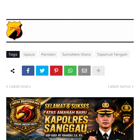
Tags
Lipsus
Pandan
Sumatera Utara
Tapanuli Tengah
Lebih baru
Lebih lama