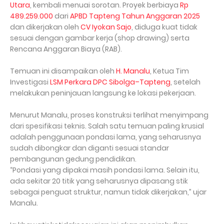
Utara
, kembali menuai sorotan. Proyek berbiaya
Rp
489.259.000
dari
APBD Tapteng Tahun Anggaran 2025
dan dikerjakan oleh
CV Iyokan Sajo
, diduga kuat tidak
sesuai dengan gambar kerja (shop drawing) serta
Rencana Anggaran Biaya (RAB).
Temuan ini disampaikan oleh
H. Manalu
, Ketua Tim
Investigasi
LSM Perkara DPC Sibolga–Tapteng
, setelah
melakukan peninjauan langsung ke lokasi pekerjaan.
Menurut Manalu, proses konstruksi terlihat menyimpang
dari spesifikasi teknis. Salah satu temuan paling krusial
adalah penggunaan pondasi lama, yang seharusnya
sudah dibongkar dan diganti sesuai standar
pembangunan gedung pendidikan.
“Pondasi yang dipakai masih pondasi lama. Selain itu,
ada sekitar 20 titik yang seharusnya dipasang stik
sebagai penguat struktur, namun tidak dikerjakan,” ujar
Manalu.