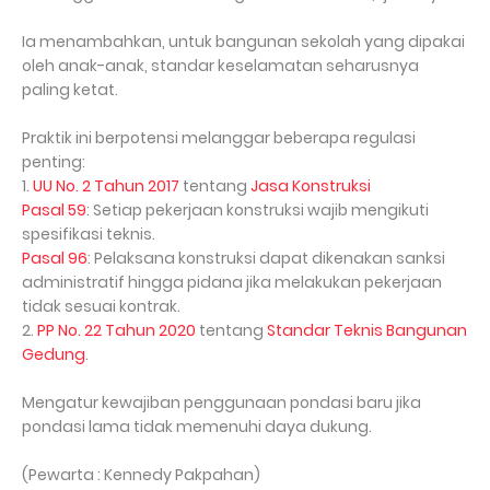
Ia menambahkan, untuk bangunan sekolah yang dipakai
oleh anak-anak, standar keselamatan seharusnya
paling ketat.
Praktik ini berpotensi melanggar beberapa regulasi
penting:
1.
UU No. 2 Tahun 2017
tentang
Jasa Konstruksi
Pasal 59
: Setiap pekerjaan konstruksi wajib mengikuti
spesifikasi teknis.
Pasal 96
: Pelaksana konstruksi dapat dikenakan sanksi
administratif hingga pidana jika melakukan pekerjaan
tidak sesuai kontrak.
2.
PP No. 22 Tahun 2020
tentang
Standar Teknis Bangunan
Gedung
.
Mengatur kewajiban penggunaan pondasi baru jika
pondasi lama tidak memenuhi daya dukung.
(Pewarta : Kennedy Pakpahan)