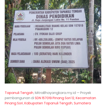
Tapanuli Tengah
, MitraBhayangkara.my.id — Proyek
pembangunan di
SDN 157019 Pinang Sori 12
,
Kecamatan
Pinang Sori
,
Kabupaten Tapanuli Tengah
,
Sumatera