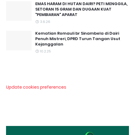
EMAS HARAM DI HUTAN DAIRI? PETI MENGGILA,
SETORAN 15 GRAM DAN DUGAAN KUAT
"PEMBIARAN" APARAT
3.6.26
Kematian Romauli br Sinambela di Dairi
Penuh Mistreri, DPRD Turun Tangan Usut
Kejanggalan
10.2.25
Update cookies preferences