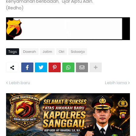
kenyamanan beribadah," ujar Aiptu Adin.
(Redho)
Tags
Daerah
Jatim
Olri
Sidoarjo
Lebih baru
Lebih lama